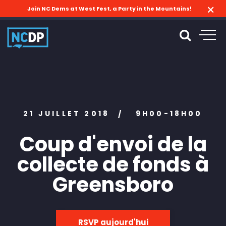
Join NC Dems at West Fest, a Party in the Mountains!
21 JUILLET 2018
9H00-18H00
/
Coup d'envoi de la
collecte de fonds à
Greensboro
RSVP aujourd'hui