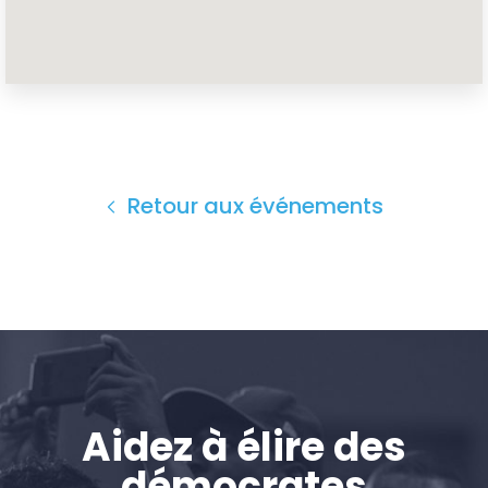
Accueil
Shop
Take Back the Courts
Travailler avec nous
Presse
Retour aux événements
Votre fête
Action
Vote
Faire un don
Aidez à élire des
démocrates