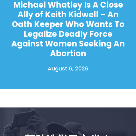
Michael Whatley Is A Close
Ally of Keith Kidwell – An
Oath Keeper Who Wants To
Legalize Deadly Force
Against Women Seeking An
Abortion
August 6, 2026
首页
Shop
Take Back the Courts
与我们合作
新闻
您的派对
行动