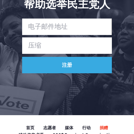
帮助选举民主党人
Vote
捐赠
首页
志愿者
媒体
行动
捐赠