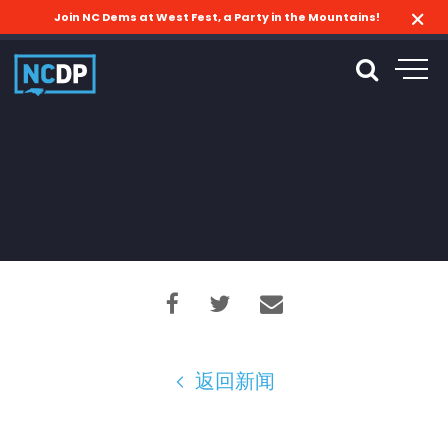
Join NC Dems at West Fest, a Party in the Mountains!
返回新闻