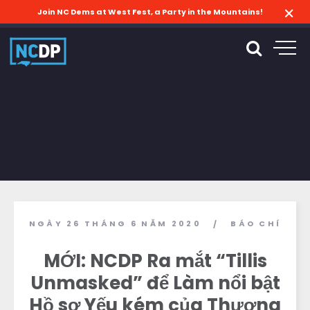
Join NC Dems at West Fest, a Party in the Mountains!
NGÀY 26 THÁNG 6 NĂM 2020
BÁO CHÍ
/
MỚI: NCDP Ra mắt “Tillis
Unmasked” để Làm nổi bật
Hồ sơ Yếu kém của Thượng