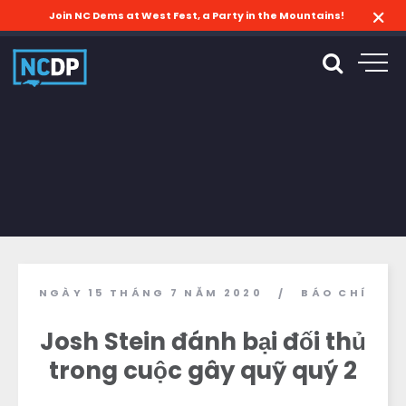
Join NC Dems at West Fest, a Party in the Mountains!
NGÀY 15 THÁNG 7 NĂM 2020
BÁO CHÍ
/
Josh Stein đánh bại đối thủ
trong cuộc gây quỹ quý 2