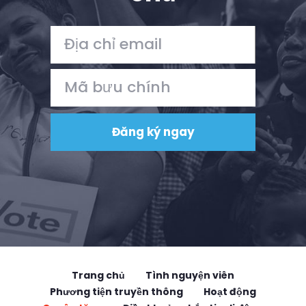
Trang chủ
Shop
Take Back the Courts
Làm việc với chúng tôi
Nhấn
Bữa tiệc của bạn
Hoạt động
Vote
Quyên tặng
Trang chủ
Tình nguyện viên
Phương tiện truyền thông
Hoạt động