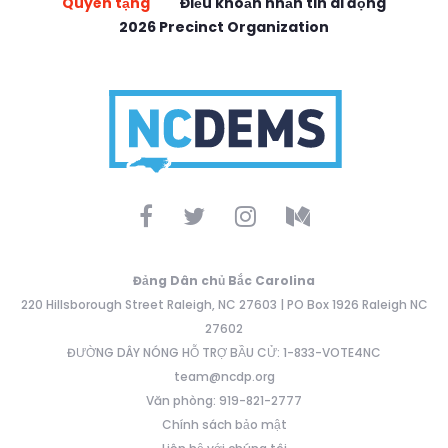
Quyên tặng
Điều khoản nhắn tin di động
2026 Precinct Organization
Đảng Dân chủ Bắc Carolina
220 Hillsborough Street Raleigh, NC 27603 | PO Box 1926 Raleigh NC
27602
ĐƯỜNG DÂY NÓNG HỖ TRỢ BẦU CỬ: 1-833-VOTE4NC
team@ncdp.org
Văn phòng: 919-821-2777
Chính sách bảo mật