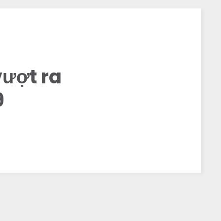
vượt ra
9