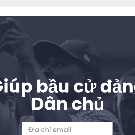
iúp bầu cử đả
Trang chủ
Dân chủ
Shop
Take Back the Courts
Làm việc với chúng tôi
Nhấn
Bữa tiệc của bạn