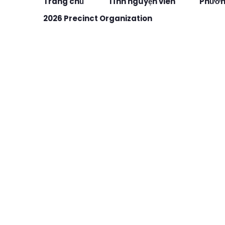
Trang chủ
Tình nguyện viên
Phương
2026 Precinct Organization