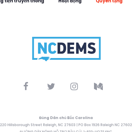
 tiện truyền thông
Hoạt động
Quyên tặng
Đảng Dân chủ Bắc Carolina
220 Hillsborough Street Raleigh, NC 27603 | PO Box 1926 Raleigh NC 27602
ĐƯỜNG DÂY NÓNG HỖ TRỢ BẦU CỬ: 1-833-VOTE4NC