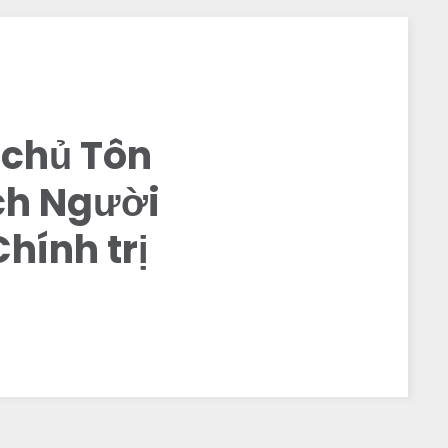
 chủ Tôn
ch Người
hính trị