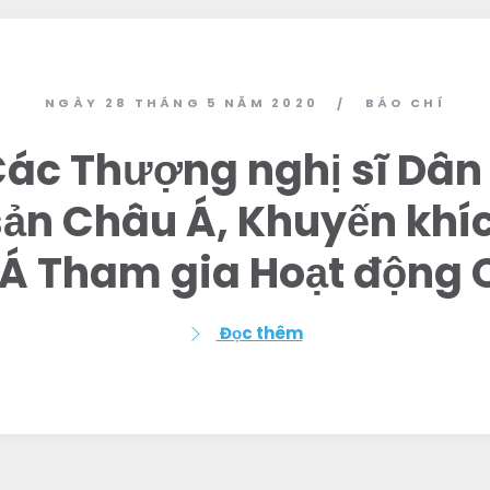
NGÀY 28 THÁNG 5 NĂM 2020
BÁO CHÍ
/
Các Thượng nghị sĩ Dân
 sản Châu Á, Khuyến khí
Á Tham gia Hoạt động C
Đọc thêm