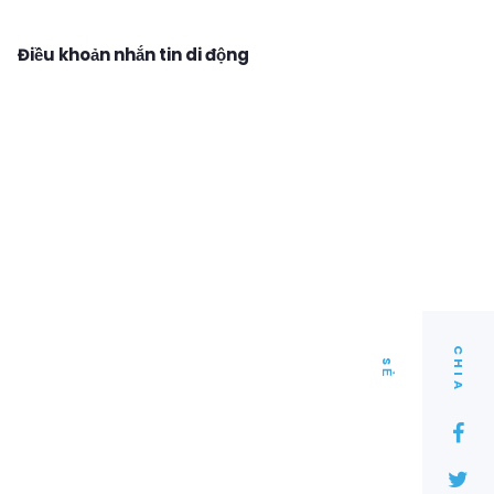
Điều khoản nhắn tin di động
C
I
A
H
S
Ẻ