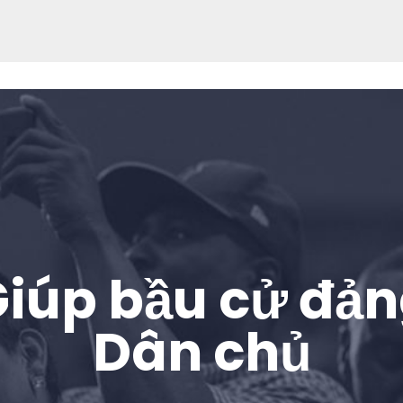
iúp bầu cử đả
Trang chủ
Shop
Dân chủ
Take Back the Courts
Làm việc với chúng tôi
Nhấn