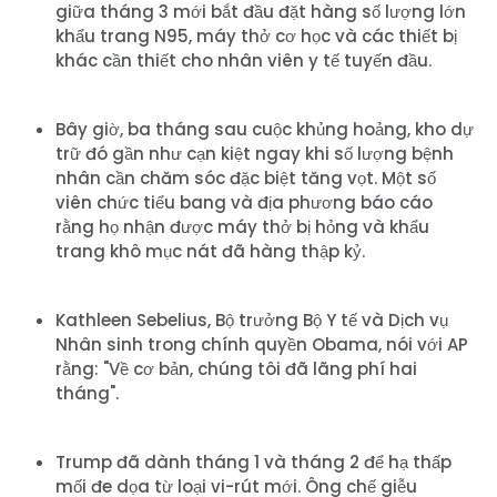
giữa tháng 3 mới bắt đầu đặt hàng số lượng lớn
khẩu trang N95, máy thở cơ học và các thiết bị
khác cần thiết cho nhân viên y tế tuyến đầu.
Bây giờ, ba tháng sau cuộc khủng hoảng, kho dự
trữ đó gần như cạn kiệt ngay khi số lượng bệnh
nhân cần chăm sóc đặc biệt tăng vọt. Một số
viên chức tiểu bang và địa phương báo cáo
rằng họ nhận được máy thở bị hỏng và khẩu
trang khô mục nát đã hàng thập kỷ.
Kathleen Sebelius, Bộ trưởng Bộ Y tế và Dịch vụ
Nhân sinh trong chính quyền Obama, nói với AP
rằng: "Về cơ bản, chúng tôi đã lãng phí hai
tháng".
Trump đã dành tháng 1 và tháng 2 để hạ thấp
mối đe dọa từ loại vi-rút mới. Ông chế giễu