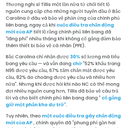
Thượng nghị sĩ Tillis một lần nữa từ chối tiết lộ
nguồn cung cấp cho những người tuyến đầu ở Bắc
Carolina ở đâu và bảo vệ phản ứng của chính phủ
liên bang, ngay cả khi
cuộc điều tra chấn động
mới của AP
tiết lộ rằng chính phủ liên bang đã
"lãng phí" nhiều tháng khi không cố gắng đảm bảo
thêm thiết bị bảo vệ cá nhân (PPE).
Bắc Carolina chỉ nhận được
30%
số lượng mà tiểu
bang yêu cầu — và vẫn đang
chờ
"52% khẩu trang
N95 được yêu cầu, 67% tấm chắn mặt được yêu
cầu, 82% áo choàng được yêu cầu và nhiều hơn
nữa". Nhưng khi được hỏi khi nào NC có thể mong
đợi nhiều nguồn cung hơn, Tillis đã bảo vệ câu trả
lời và cho biết chính phủ liên bang đang "
cố gắng
giữ một phần kho dự trữ".
Tuy nhiên, theo
một cuộc điều tra gây chấn động
mới của AP
, chính quyền đã "phung phí gần hai