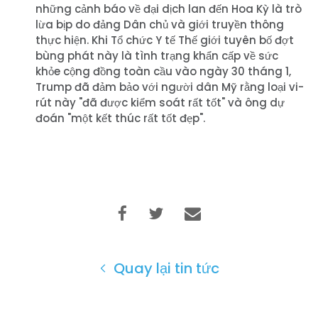
những cảnh báo về đại dịch lan đến Hoa Kỳ là trò
lừa bịp do đảng Dân chủ và giới truyền thông
thực hiện. Khi Tổ chức Y tế Thế giới tuyên bố đợt
bùng phát này là tình trạng khẩn cấp về sức
khỏe cộng đồng toàn cầu vào ngày 30 tháng 1,
Trang chủ
Trump đã đảm bảo với người dân Mỹ rằng loại vi-
Shop
rút này "đã được kiểm soát rất tốt" và ông dự
Take Back the Courts
đoán "một kết thúc rất tốt đẹp".
Làm việc với chúng tôi
Nhấn
Bữa tiệc của bạn
Hoạt động
Vote
Quyên tặng
Quay lại tin tức