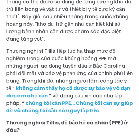
tháng có thể được sử dụng để tăng cường kho dự
trữ liên bang về vật tư và thiết bị y tế cực kỳ cần
thiết". Bây giờ, sau nhiều tháng trong cuộc khủng
hoảng này, "kho dự trữ gần như cạn kiệt khi số
lượng bệnh nhân cần được chăm sóc đặc biệt
đang tăng vọt".
Thượng nghị sĩ Tillis tiếp tục hạ thấp mức độ
nghiêm trọng của cuộc khủng hoảng PPE mà
những người lao động tuyến đầu ở Bắc Carolina
phải đối mặt và bảo vệ phản ứng của chính phủ liên
bang. Trong khi đó, những người làm công tác y
tế “
không cảm thấy họ có được sự bảo vệ và đạn
dược mà họ cần
” và đang cầu xin các nhà lập
pháp, “
chúng tôi cần PPE… Chúng tôi cần sự giúp
đỡ và chúng tôi cần nó ngay lập tức.
”
Thượng nghị sĩ Tillis, đồ bảo hộ cá nhân (PPE) ở
đâu?