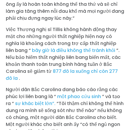
ông ấy là hoàn toàn không thể tha thứ và sẽ chỉ
làm gia tăng thêm nỗi đau khổ mà mọi người đang
phải chịu đựng ngay lúc này.”
Việc Thượng nghị sĩ Tillis không hành động thay
mặt cho những người thất nghiệp hiện nay có
nghĩa là khoảng cách trong trợ cấp thất nghiệp
liên bang “
bây giờ là điều không thể tránh khỏi
”.
Nếu bảo hiểm thất nghiệp liên bang biến mất, các
khoản thanh toán trung bình hàng tuần ở Bắc
Carolina sẽ giảm từ
877 đô la xuống chỉ còn 277
đô la
.
Người dân Bắc Carolina đang báo cáo rằng các
phúc lợi liên bang là “
một phao cứu sinh
” và tạo
ra “
sự khác biệt lớn”.
“Tôi thậm chí không thể hình
dung ra mình sẽ sống sót như thế nào” nếu không
có chúng, một người dân Bắc Carolina cho biết.
Một người khác cho biết anh ấy “có thể ngủ ngon