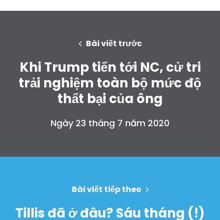
Trang chủ
Shop
Bài viết trước
Take Back the Courts
Khi Trump tiến tới NC, cử tri
Làm việc với chúng tôi
trải nghiệm toàn bộ mức độ
Nhấn
Bữa tiệc của bạn
thất bại của ông
Hoạt động
Vote
Ngày 23 tháng 7 năm 2020
Quyên tặng
Bài viết tiếp theo
Tillis đã ở đâu? Sáu tháng (!)