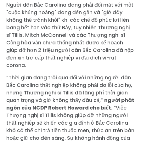
Người dân Bắc Carolina đang phải đối mặt với một
"cuộc khủng hoảng" đang đến gần và "giờ đây
không thể tránh khỏi" khi các chế độ phúc lợi liên
bang hết hạn vào thứ Bảy, tuy nhiên Thượng nghị
sĩ Tillis, Mitch McConnell và các Thượng nghị sĩ
Cộng hòa vẫn chưa thống nhất được kế hoạch
giúp đỡ hơn 2 triệu người dân Bắc Carolina đã nộp
đơn xin trợ cấp thất nghiệp vì đại dịch vi-rút
corona.
“Thời gian đang trôi qua đối với những người dân
Bắc Carolina thất nghiệp không phải do lỗi của họ,
nhưng Thượng nghị sĩ Tillis đã lãng phí thời gian
quan trọng và giờ không thấy đâu cả,”
người phát
ngôn của NCDP Robert Howard cho biết.
“Việc
Thượng nghị sĩ Tillis không giúp đỡ những người
thất nghiệp sẽ khiến các gia đình ở Bắc Carolina
khó có thể chi trả tiền thuốc men, thức ăn trên bàn
hoặc giữ cho đèn sáng. Sự không hành động của