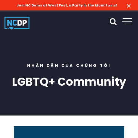
Join NC Dems at West Fest, a Party in the Mountains!
NHÂN DÂN CỦA CHÚNG TÔI
LGBTQ+ Community