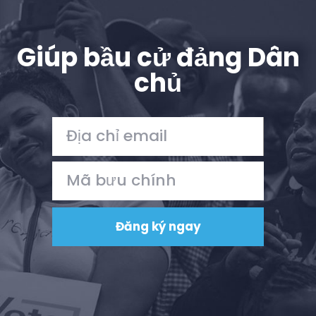
Giúp bầu cử đảng Dân
chủ
Trang chủ
Shop
Take Back the Courts
Làm việc với chúng tôi
Nhấn
Bữa tiệc của bạn
Hoạt động
Vote
Quyên tặng