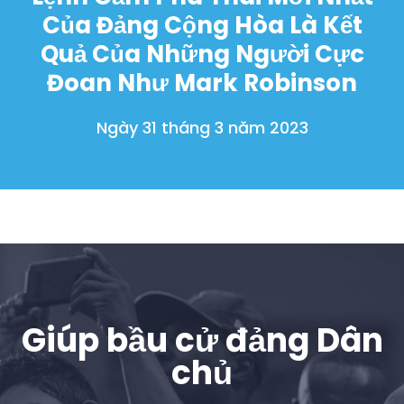
Của Đảng Cộng Hòa Là Kết
Quả Của Những Người Cực
Trang chủ
Đoan Như Mark Robinson
Shop
Take Back the Courts
Ngày 31 tháng 3 năm 2023
Làm việc với chúng tôi
Nhấn
Bữa tiệc của bạn
Hoạt động
Vote
Quyên tặng
Giúp bầu cử đảng Dân
chủ