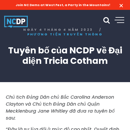
Join NC Dems at West Fest, a Party in the Mountains!
NGÀY 4 THÁNG 4 NĂM 2023
/
PHƯƠNG TIỆN TRUYỀN THÔNG
Tuyên bố của NCDP về Đại
diện Tricia Cotham
Chủ tịch Đảng Dân chủ Bắc Carolina Anderson
Clayton và Chủ tịch Đảng Dân chủ Quận
Mecklenburg Jane Whitley đã đưa ra tuyên bố
sau:
“Đây là sự lừa dối ở mức độ cao nhất. Quyết định