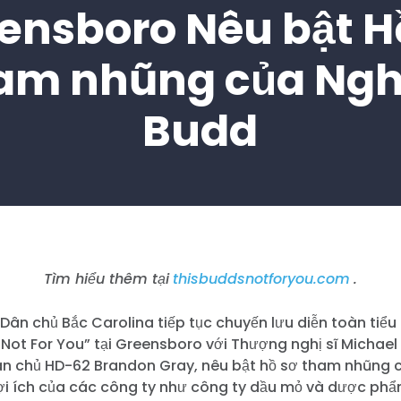
ensboro Nêu bật H
am nhũng của Nghị
Budd
Tìm hiểu thêm tại
thisbuddsnotforyou.com
.
ân chủ Bắc Carolina tiếp tục chuyến lưu diễn toàn tiểu
 Not For You” tại Greensboro với Thượng nghị sĩ Michael
ân chủ HD-62 Brandon Gray, nêu bật hồ sơ tham nhũng c
 lợi ích của các công ty như công ty dầu mỏ và dược phẩ