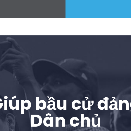
iúp bầu cử đả
Dân chủ