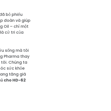
đã bỏ phiếu
tập đoàn và giúp
g Oil – chỉ một
à cử tri của
cứu sống mà tôi
Big Pharma thay
 tôi. Chúng ta
 sóc sức khỏe
đang tăng giá
hủ cho HD-62