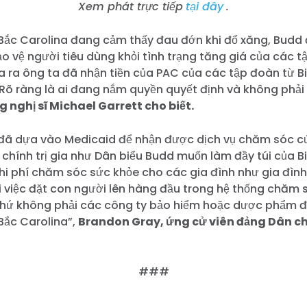
Xem phát trực tiếp
tại đây
.
 Bắc Carolina đang cảm thấy đau đớn khi đổ xăng, Budd 
bảo vệ người tiêu dùng khỏi tình trạng tăng giá của các 
a ra ông ta đã nhận tiền của PAC của các tập đoàn từ Bi
Rõ ràng là ai đang nắm quyền quyết định và không phải l
 nghị sĩ Michael Garrett cho biết.
ôi đã dựa vào Medicaid để nhận được dịch vụ chăm sóc 
chính trị gia như Dân biểu Budd muốn làm đầy túi của 
chi phí chăm sóc sức khỏe cho các gia đình như gia đình
ới việc đặt con người lên hàng đầu trong hệ thống chăm
chứ không phải các công ty bảo hiểm hoặc dược phẩm 
Bắc Carolina”,
Brandon Gray, ứng cử viên đảng Dân c
###