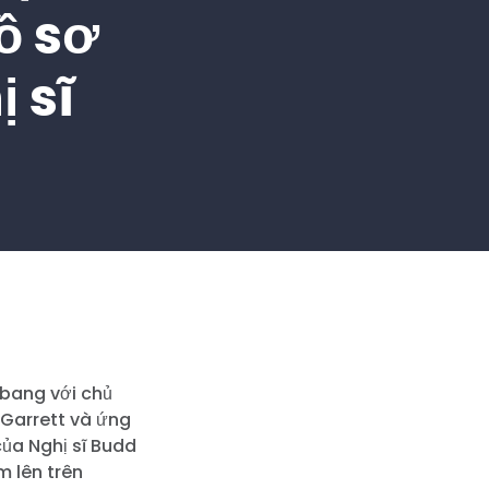
ồ sơ
 sĩ
 bang với chủ
 Garrett và ứng
ủa Nghị sĩ Budd
m lên trên