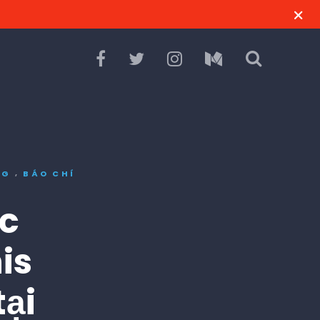
,
NG
BÁO CHÍ
ục
is
tại