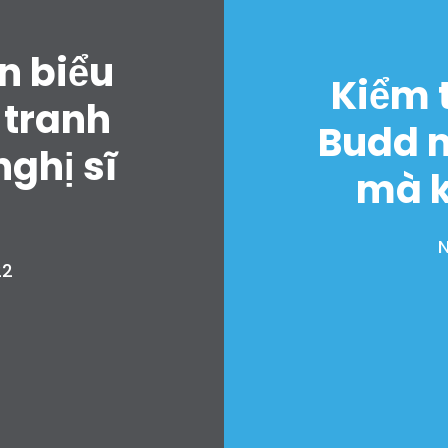
Bữa tiệc của bạn
Hoạt động
n biểu
Vote
Kiểm t
Quyên tặng
 tranh
Budd 
ghị sĩ
mà k
N
22