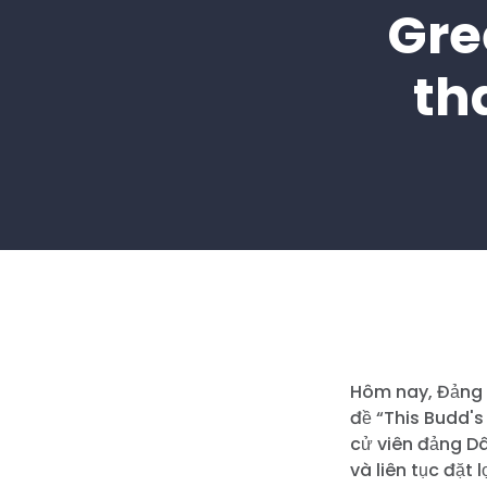
Gre
th
Hôm nay, Đảng D
đề “This Budd's
cử viên đảng D
và liên tục đặt