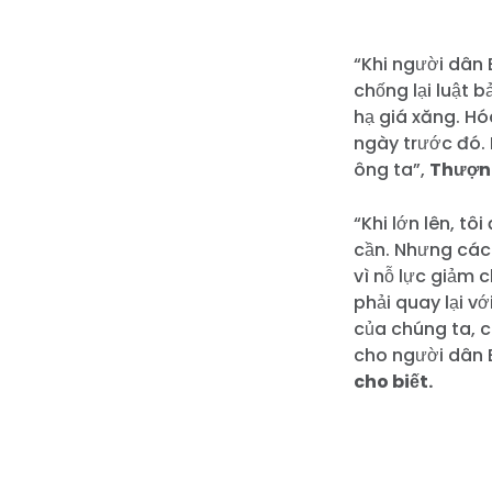
“Khi người dân
chống lại luật 
hạ giá xăng. Hó
ngày trước đó. 
ông ta”,
Thượng
“Khi lớn lên, t
cần. Nhưng các 
vì nỗ lực giảm 
phải quay lại v
của chúng ta, 
cho người dân 
cho biết.