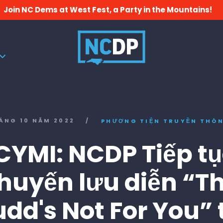
Join NC Dems at West Fest, a Party in the Mountains!
ÁNG 10 NĂM 2022
/
PHƯƠNG TIỆN TRUYỀN THÔ
CYMI: NCDP Tiếp t
huyến lưu diễn “Th
dd's Not For You” 