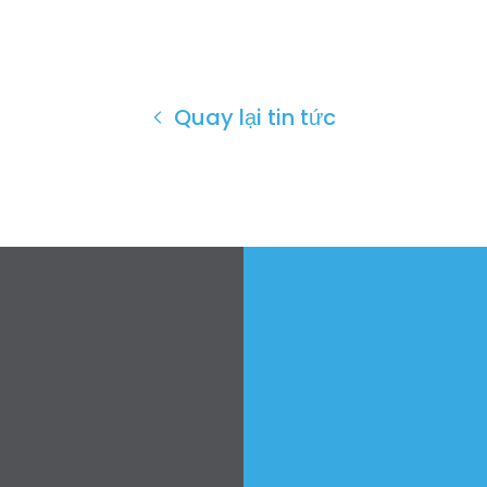
Quay lại tin tức
Trang chủ
Shop
Take Back the Courts
Làm việc với chúng tôi
Nhấn