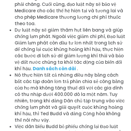
phải chăng. Cuối cùng, đạo luật này sẽ bảo vệ
Medicare cho các thế hệ hiện tại và tương lai và
cho phép Medicare thương lượng chi phí thuốc
theo toa.
Dự luật này sẽ giảm thâm hụt liên bang và giúp
chống lạm phát. Ngoài việc giảm chi phí, Đạo luật
Giảm lạm phát còn đầu tư lớn nhất trong lịch sử
để chống lại cuộc khủng hoảng khí hậu, thực hiện
các bước đi lịch sử để giảm lượng khí thải và bảo
vệ đất nước chúng ta khỏi tác động của biến đổi
khí hậu.
Danh sách còn dài
.
Nó thực hiện tất cả những điều này bằng cách
bắt các tập đoàn lớn trả phần chia sẻ công bằng
của họ mà không tăng thuế đối với các gia đình
có thu nhập dưới 400.000 đô la một năm. Tuy
nhiên, trong khi đảng Dân chủ tập trung vào việc
chống lạm phát và giải quyết cuộc khủng hoảng
khí hậu, thì Ted Budd và đảng Cộng hòa không
thể nói như vậy.
Việc dân biểu Budd bỏ phiếu chống lại Đạo luật