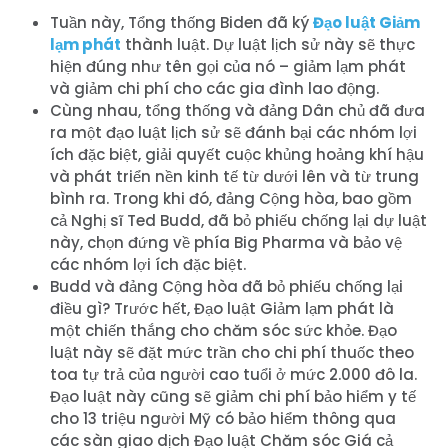
Tuần này, Tổng thống Biden đã ký
Đạo luật Giảm
lạm phát
thành luật. Dự luật lịch sử này sẽ thực
hiện đúng như tên gọi của nó – giảm lạm phát
và giảm chi phí cho các gia đình lao động.
Cùng nhau, tổng thống và đảng Dân chủ đã đưa
ra một đạo luật lịch sử sẽ đánh bại các nhóm lợi
ích đặc biệt, giải quyết cuộc khủng hoảng khí hậu
và phát triển nền kinh tế từ dưới lên và từ trung
bình ra. Trong khi đó, đảng Cộng hòa, bao gồm
cả Nghị sĩ Ted Budd, đã bỏ phiếu chống lại dự luật
này, chọn đứng về phía Big Pharma và bảo vệ
các nhóm lợi ích đặc biệt.
Budd và đảng Cộng hòa đã bỏ phiếu chống lại
điều gì? Trước hết, Đạo luật Giảm lạm phát là
một chiến thắng cho chăm sóc sức khỏe. Đạo
luật này sẽ đặt mức trần cho chi phí thuốc theo
toa tự trả của người cao tuổi ở mức 2.000 đô la.
Đạo luật này cũng sẽ giảm chi phí bảo hiểm y tế
cho 13 triệu người Mỹ có bảo hiểm thông qua
các sàn giao dịch Đạo luật Chăm sóc Giá cả