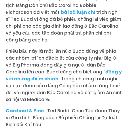
tịch Đảng Dân chủ Bắc Carolina Bobbie
Richardson đã viết một
bài xã luận chỉ
trích Nghị
sĩ Ted Budd vì ông đã bỏ phiếu chống lại việc giảm
chi phí cho các gia đình lao động ở Bắc Carolina
và yêu cầu các tập đoàn phải trả phần chi phí
công bằng của họ.
Phiếu bầu này là một lần nữa Budd đứng về phía
các nhóm lợi ích đặc biệt của công ty như Big Oil
và Big Pharma đang đẩy giá người dân Bắc
Carolina lên cao. Budd cũng cho biết ông
"đồng ý
với những điểm chính"
trong chương trình nghị
sự cực đoan của đảng Cộng hòa nhằm tăng thuế
đối với người dân Bắc Carolina và cắt giảm An sinh
xã hội và Medicare.
Cardinal & Pine
: Ted Budd 'Chọn Tập đoàn Thay
vì Gia đình' Bằng cách Bỏ phiếu Chống lại Dự luật
Biến đổi Khí hậu