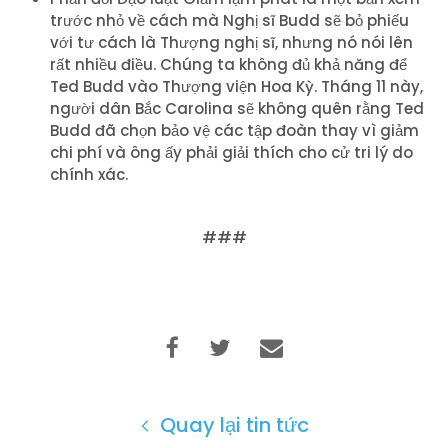
trước nhỏ về cách mà Nghị sĩ Budd sẽ bỏ phiếu
với tư cách là Thượng nghị sĩ, nhưng nó nói lên
rất nhiều điều. Chúng ta không đủ khả năng để
Ted Budd vào Thượng viện Hoa Kỳ. Tháng 11 này,
người dân Bắc Carolina sẽ không quên rằng Ted
Trang chủ
Budd đã chọn bảo vệ các tập đoàn thay vì giảm
chi phí và ông ấy phải giải thích cho cử tri lý do
Shop
chính xác.
Take Back the Courts
Làm việc với chúng tôi
Nhấn
###
Bữa tiệc của bạn
Hoạt động
Vote
Quyên tặng
Quay lại tin tức