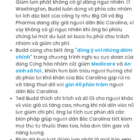
Giảm lạm phát không có gì đáng ngạc nhiên. Ở
Washington, Budd luôn đứng về phía các nhóm
lợi ích đặc biệt của công ty như Big Oil và Big
Pharma đang đẩy giá người dân Bắc Carolina, vì
vậy không có gì ngạc nhiên khi ông bỏ phiếu
chống lại một dự luật sẽ buộc họ phải chịu trách
nhiệm và giảm chi phí.
Budd cũng cho biết ông
"đồng ý với những điểm
chính"
trong chương trình nghị sự cực đoan của
đảng Cộng hòa nhằm cắt giảm
Medicare
và
An
sinh xã hội
, khiến hơn bốn triệu người hưởng chế
độ phúc lợi khó khăn của Bắc Carolina gặp rủi ro
và tăng thuế đối với
gần 40 phần trăm
người
dân Bắc Carolina.
Ted Budd thích chỉ trích và đổ lỗi cho người khác
về việc giá cả tăng cao, nhưng khi nói đến việc nỗ
lực giảm chi phí, ông lại tích cực phản đối các
biện pháp giúp người dân Bắc Carolina tiết kiệm
mọi thứ từ thuốc theo toa, hóa đơn tiền gas và
năng lượng.
Phản đối Đạo luật Giảm lạm phát là một bản xem