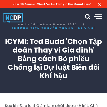
Join NC Dems at West Fest, a Party in the Mountains!
NGÀY 18 THÁNG 8 NĂM 2022
/
,
PHƯƠNG TIỆN TRUYỀN THÔNG
BÁO CHÍ
ICYMI: Ted Budd 'Chọn Tập
đoàn Thay vì Gia đình'
Bằng cách Bỏ phiếu
Chống lại Dự luật Biến đổi
Khí hậu
Sau khi Đạo luật Giảm lạm phát được ký kết, Chủ