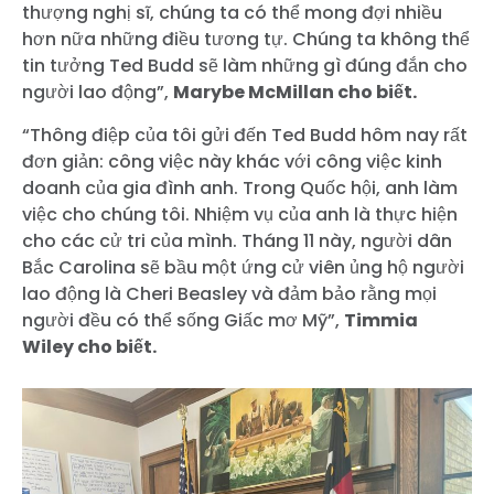
thượng nghị sĩ, chúng ta có thể mong đợi nhiều
hơn nữa những điều tương tự. Chúng ta không thể
tin tưởng Ted Budd sẽ làm những gì đúng đắn cho
người lao động”,
Marybe McMillan cho biết.
“Thông điệp của tôi gửi đến Ted Budd hôm nay rất
đơn giản: công việc này khác với công việc kinh
doanh của gia đình anh. Trong Quốc hội, anh làm
việc cho chúng tôi. Nhiệm vụ của anh là thực hiện
cho các cử tri của mình. Tháng 11 này, người dân
Bắc Carolina sẽ bầu một ứng cử viên ủng hộ người
lao động là Cheri Beasley và đảm bảo rằng mọi
người đều có thể sống Giấc mơ Mỹ”,
Timmia
Wiley cho biết.