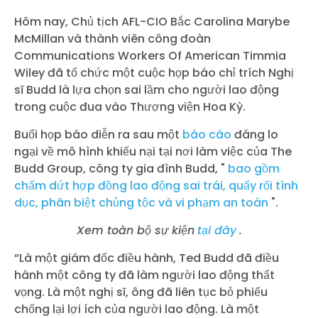
Hôm nay,
Chủ tịch AFL-CIO Bắc Carolina Marybe
McMillan và thành viên công đoàn
Communications Workers Of American Timmia
Wiley đã tổ chức một cuộc họp báo chỉ trích Nghị
sĩ Budd là lựa chọn sai lầm cho người lao động
trong cuộc đua vào Thượng viện Hoa Kỳ.
Buổi họp báo diễn ra sau một
báo cáo
đáng lo
ngại
về mô hình khiếu nại tại nơi làm việc của The
Budd Group, công ty gia đình Budd, "
bao gồm
chấm dứt hợp đồng lao động sai trái, quấy rối tình
dục, phân biệt chủng tộc và vi phạm an toàn
".
Xem toàn bộ sự kiện
tại đây
.
“Là một giám đốc điều hành, Ted Budd đã điều
hành một công ty đã làm người lao động thất
vọng. Là một nghị sĩ, ông đã liên tục bỏ phiếu
chống lại lợi ích của người lao động. Là một