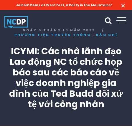
Join NC Dems at West Fest, a Party in the Mountains!
NGÀY 5 THÁNG 10 NĂM 2022
/
,
PHƯƠNG TIỆN TRUYỀN THÔNG
BÁO CHÍ
ICYMI: Các nhà lãnh đạo
Lao động NC tổ chức họp
báo sau các báo cáo về
việc doanh nghiệp gia
đình của Ted Budd đối xử
tệ với công nhân