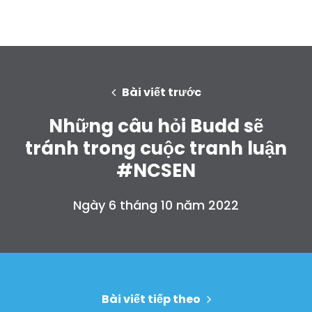
Trang chủ
Shop
Bài viết trước
Take Back the Courts
Những câu hỏi Budd sẽ
Làm việc với chúng tôi
Nhấn
tránh trong cuộc tranh luận
Bữa tiệc của bạn
#NCSEN
Hoạt động
Vote
Ngày 6 tháng 10 năm 2022
Quyên tặng
Bài viết tiếp theo