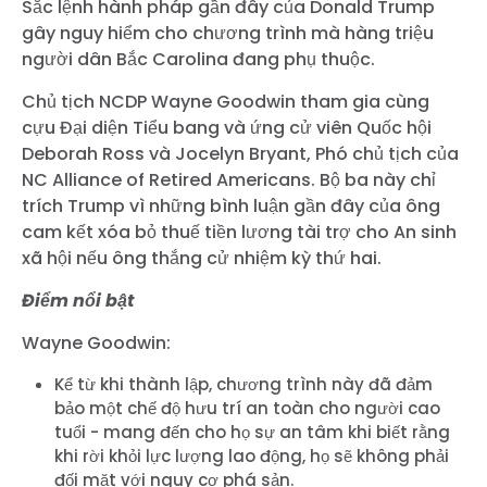
Sắc lệnh hành pháp gần đây của Donald Trump
gây nguy hiểm cho chương trình mà hàng triệu
người dân Bắc Carolina đang phụ thuộc.
Chủ tịch NCDP Wayne Goodwin tham gia cùng
cựu Đại diện Tiểu bang và ứng cử viên Quốc hội
Deborah Ross và Jocelyn Bryant, Phó chủ tịch của
NC Alliance of Retired Americans. Bộ ba này chỉ
trích Trump vì những bình luận gần đây của ông
cam kết xóa bỏ thuế tiền lương tài trợ cho An sinh
xã hội nếu ông thắng cử nhiệm kỳ thứ hai.
Điểm nổi bật
Wayne Goodwin:
Kể từ khi thành lập, chương trình này đã đảm
bảo một chế độ hưu trí an toàn cho người cao
tuổi - mang đến cho họ sự an tâm khi biết rằng
khi rời khỏi lực lượng lao động, họ sẽ không phải
đối mặt với nguy cơ phá sản.