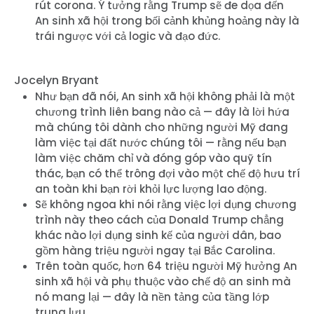
rút corona. Ý tưởng rằng Trump sẽ đe dọa đến
An sinh xã hội trong bối cảnh khủng hoảng này là
trái ngược với cả logic và đạo đức.
Jocelyn Bryant
Như bạn đã nói, An sinh xã hội không phải là một
chương trình liên bang nào cả — đây là lời hứa
mà chúng tôi dành cho những người Mỹ đang
làm việc tại đất nước chúng tôi — rằng nếu bạn
làm việc chăm chỉ và đóng góp vào quỹ tín
thác, bạn có thể trông đợi vào một chế độ hưu trí
an toàn khi bạn rời khỏi lực lượng lao động.
Sẽ không ngoa khi nói rằng việc lợi dụng chương
trình này theo cách của Donald Trump chẳng
khác nào lợi dụng sinh kế của người dân, bao
gồm hàng triệu người ngay tại Bắc Carolina.
Trên toàn quốc, hơn 64 triệu người Mỹ hưởng An
sinh xã hội và phụ thuộc vào chế độ an sinh mà
nó mang lại — đây là nền tảng của tầng lớp
trung lưu.