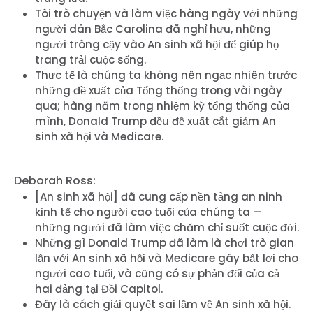
Tôi trò chuyện và làm việc hàng ngày với những
người dân Bắc Carolina đã nghỉ hưu, những
người trông cậy vào An sinh xã hội để giúp họ
trang trải cuộc sống.
Thực tế là chúng ta không nên ngạc nhiên trước
những đề xuất của Tổng thống trong vài ngày
qua; hàng năm trong nhiệm kỳ tổng thống của
mình, Donald Trump đều đề xuất cắt giảm An
sinh xã hội và Medicare.
Deborah Ross:
[An sinh xã hội] đã cung cấp nền tảng an ninh
kinh tế cho người cao tuổi của chúng ta —
những người đã làm việc chăm chỉ suốt cuộc đời.
Những gì Donald Trump đã làm là chơi trò gian
lận với An sinh xã hội và Medicare gây bất lợi cho
người cao tuổi, và cũng có sự phản đối của cả
hai đảng tại Đồi Capitol.
Đây là cách giải quyết sai lầm về An sinh xã hội.