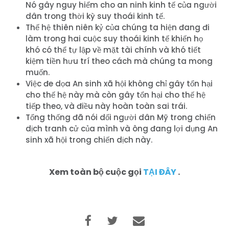
Nó gây nguy hiểm cho an ninh kinh tế của người
dân trong thời kỳ suy thoái kinh tế.
Thế hệ thiên niên kỷ của chúng ta hiện đang đi
làm trong hai cuộc suy thoái kinh tế khiến họ
khó có thể tự lập về mặt tài chính và khó tiết
kiệm tiền hưu trí theo cách mà chúng ta mong
Trang chủ
muốn.
Việc đe dọa An sinh xã hội không chỉ gây tổn hại
Shop
cho thế hệ này mà còn gây tổn hại cho thế hệ
Take Back the Courts
tiếp theo, và điều này hoàn toàn sai trái.
Làm việc với chúng tôi
Tổng thống đã nói dối người dân Mỹ trong chiến
Nhấn
dịch tranh cử của mình và ông đang lợi dụng An
Bữa tiệc của bạn
sinh xã hội trong chiến dịch này.
Hoạt động
Vote
Xem toàn bộ cuộc gọi
TẠI ĐÂY
.
Quyên tặng