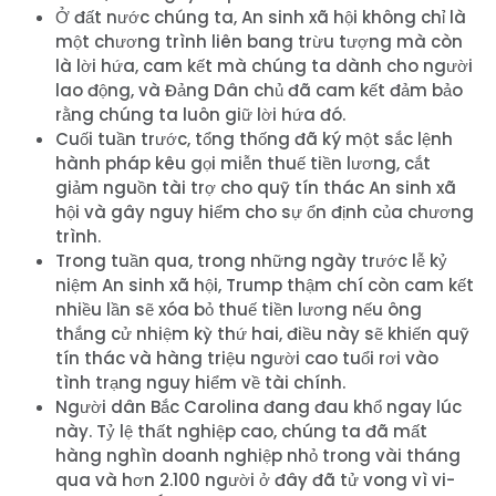
Ở đất nước chúng ta, An sinh xã hội không chỉ là
một chương trình liên bang trừu tượng mà còn
là lời hứa, cam kết mà chúng ta dành cho người
lao động, và Đảng Dân chủ đã cam kết đảm bảo
rằng chúng ta luôn giữ lời hứa đó.
Cuối tuần trước, tổng thống đã ký một sắc lệnh
hành pháp kêu gọi miễn thuế tiền lương, cắt
giảm nguồn tài trợ cho quỹ tín thác An sinh xã
hội và gây nguy hiểm cho sự ổn định của chương
trình.
Trong tuần qua, trong những ngày trước lễ kỷ
niệm An sinh xã hội, Trump thậm chí còn cam kết
nhiều lần sẽ xóa bỏ thuế tiền lương nếu ông
thắng cử nhiệm kỳ thứ hai, điều này sẽ khiến quỹ
tín thác và hàng triệu người cao tuổi rơi vào
tình trạng nguy hiểm về tài chính.
Người dân Bắc Carolina đang đau khổ ngay lúc
này. Tỷ lệ thất nghiệp cao, chúng ta đã mất
hàng nghìn doanh nghiệp nhỏ trong vài tháng
qua và hơn 2.100 người ở đây đã tử vong vì vi-