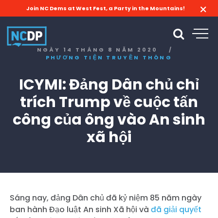
Join NC Dems at West Fest, a Party in the Mountains!
NGÀY 14 THÁNG 8 NĂM 2020
/
PHƯƠNG TIỆN TRUYỀN THÔNG
ICYMI: Đảng Dân chủ chỉ
trích Trump về cuộc tấn
công của ông vào An sinh
xã hội
Sáng nay, đảng Dân chủ đã kỷ niệm 85 năm ngày
ban hành Đạo luật An sinh Xã hội và
đã giải quyết