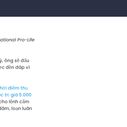
ational Pro-Life
ỳ, ông sẽ đấu
ợc đền đáp vì
hời điểm thụ
c trị giá 5.000
 cho lệnh cấm
dâm, loạn luân