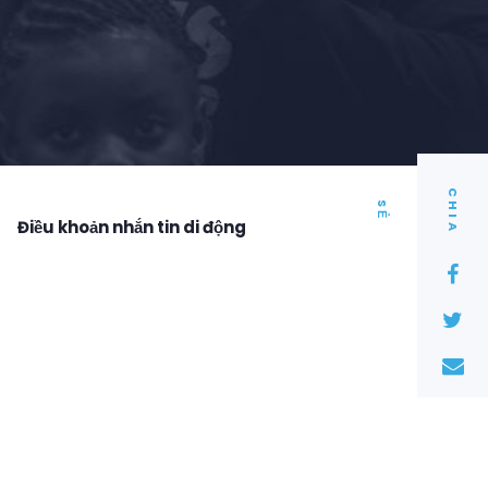
C
I
A
H
S
Ẻ
Điều khoản nhắn tin di động