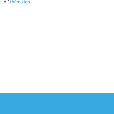
 là "
thảm kịch