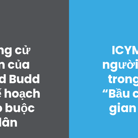
ng cử
ICYM
Trang chủ
n của
người
Shop
Take Back the Courts
d Budd
tron
Làm việc với chúng tôi
ế hoạch
“Bầu 
Nhấn
Bữa tiệc của bạn
o buộc
gian
Hoạt động
Vote
dân
Quyên tặng