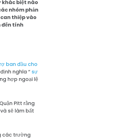
 khác biệt nào
 các nhóm phản
 can thiệp vào
 đến tính
rợ ban đầu cho
 định nghĩa “
sự
ng hợp ngoại lệ
Quận Pitt rằng
 và sẽ làm bất
g các trường