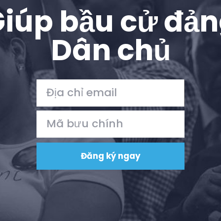
iúp bầu cử đả
Dân chủ