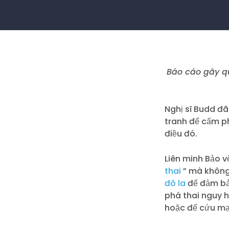
Báo cáo gây q
Nghị sĩ Budd đã
tranh để cấm p
điều đó.
Liên minh Bảo v
thai
” mà không 
đô la
để đảm bả
phá thai nguy h
hoặc để cứu mạ