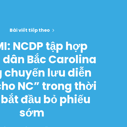
Bài viết tiếp theo
I: NCDP tập hợp
 dân Bắc Carolina
g chuyến lưu diễn
cho NC” trong thời
 bắt đầu bỏ phiếu
sớm