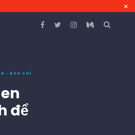
,
NG
BÁO CHÍ
hen
h để