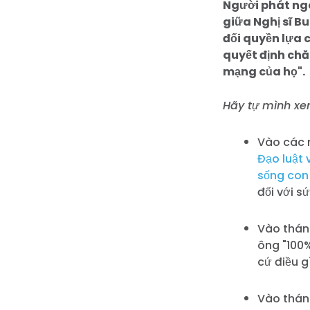
Người phát ngô
giữa Nghị sĩ B
đối quyền lựa 
quyết định chă
mạng của họ".
Hãy tự mình xe
Vào các n
Đạo luật 
sống con 
đối với s
Vào thán
ông "100%
cứ điều g
Vào thán