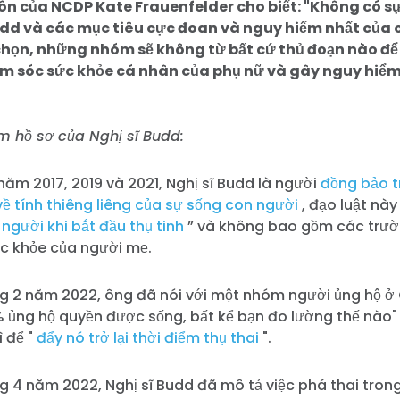
n của NCDP Kate Frauenfelder cho biết: "Không có sự
udd và các mục tiêu cực đoan và nguy hiểm nhất của
chọn, những nhóm sẽ không từ bất cứ thủ đoạn nào để
m sóc sức khỏe cá nhân của phụ nữ và gây nguy hiểm
m hồ sơ của Nghị sĩ Budd:
ăm 2017, 2019 và 2021, Nghị sĩ Budd là người
đồng bảo t
về tính thiêng liêng của sự sống con người
, đạo luật này
người khi bắt đầu thụ tinh
” và không bao gồm các trườ
ức khỏe của người mẹ.
g 2 năm 2022, ông đã nói với một nhóm người ủng hộ ở 
 ủng hộ quyền được sống, bất kể bạn đo lường thế nào"
ì để "
đẩy nó trở lại thời điểm thụ thai
".
g 4 năm 2022, Nghị sĩ Budd đã mô tả việc phá thai tron