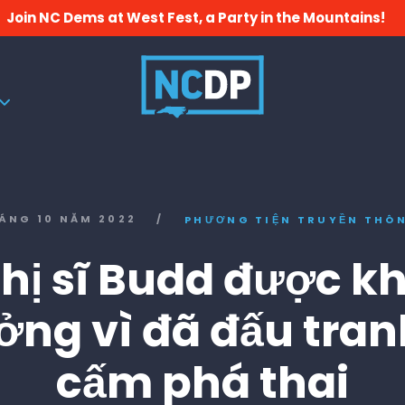
Join NC Dems at West Fest, a Party in the Mountains!
ÁNG 10 NĂM 2022
/
PHƯƠNG TIỆN TRUYỀN THÔ
hị sĩ Budd được k
ởng vì đã đấu tran
cấm phá thai