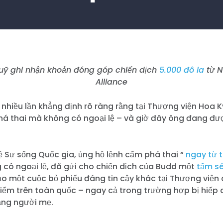
uỹ ghi nhận khoản đóng góp chiến dịch
5.000 đô la
từ N
Alliance
 nhiều lần khẳng định rõ ràng rằng tại Thượng viện Hoa K
há thai mà không có ngoại lệ – và giờ đây ông đang đư
ệ Sự sống Quốc gia, ủng hộ lệnh cấm phá thai “
ngay từ t
có ngoại lệ, đã gửi cho chiến dịch của Budd một
tấm sé
o một cuộc bỏ phiếu đáng tin cậy khác tại Thượng viện
iểm trên toàn quốc – ngay cả trong trường hợp bị hiếp 
ng người mẹ.