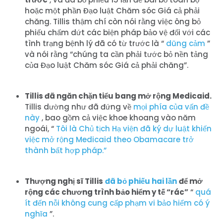
hoặc một phần Đạo luật Chăm sóc Giá cả phải
chăng. Tillis thậm chí còn nói rằng việc ông bỏ
phiếu chấm dứt các biện pháp bảo vệ đối với các
tình trạng bệnh lý đã có từ trước là “
dũng cảm
”
và nói rằng “chúng ta cần phải tước bỏ nền tảng
của Đạo luật Chăm sóc Giá cả phải chăng”.
Tillis đã ngăn chặn tiểu bang mở rộng Medicaid.
Tillis dường như đã đứng về
mọi phía của vấn đề
này
, bao gồm cả việc khoe khoang vào năm
ngoái, “
Tôi là Chủ tịch Hạ viện đã ký dự luật khiến
việc mở rộng Medicaid theo Obamacare trở
thành bất hợp pháp.”
Thượng nghị sĩ Tillis
đã bỏ phiếu hai lần
để mở
rộng các chương trình bảo hiểm y tế “rác”
“
quá
ít đến nỗi không cung cấp phạm vi bảo hiểm có ý
nghĩa
”.