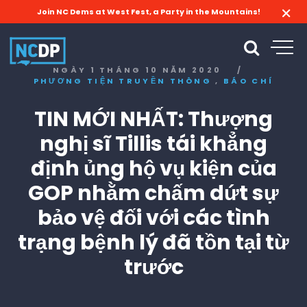
Join NC Dems at West Fest, a Party in the Mountains!
NGÀY 1 THÁNG 10 NĂM 2020
/
,
PHƯƠNG TIỆN TRUYỀN THÔNG
BÁO CHÍ
TIN MỚI NHẤT: Thượng
nghị sĩ Tillis tái khẳng
định ủng hộ vụ kiện của
GOP nhằm chấm dứt sự
bảo vệ đối với các tình
trạng bệnh lý đã tồn tại từ
trước