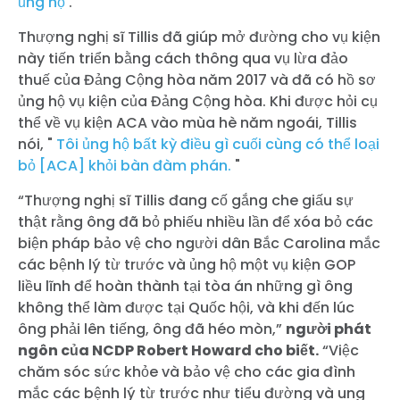
ủng hộ
.
Thượng nghị sĩ Tillis đã giúp mở đường cho vụ kiện
này tiến triển bằng cách thông qua vụ lừa đảo
thuế của Đảng Cộng hòa năm 2017 và đã có hồ sơ
ủng hộ vụ kiện của Đảng Cộng hòa. Khi được hỏi cụ
thể về vụ kiện ACA vào mùa hè năm ngoái, Tillis
nói, "
Tôi ủng hộ bất kỳ điều gì cuối cùng có thể loại
bỏ [ACA] khỏi bàn đàm phán.
"
“Thượng nghị sĩ Tillis đang cố gắng che giấu sự
thật rằng ông đã bỏ phiếu nhiều lần để xóa bỏ các
biện pháp bảo vệ cho người dân Bắc Carolina mắc
các bệnh lý từ trước và ủng hộ một vụ kiện GOP
liều lĩnh để hoàn thành tại tòa án những gì ông
không thể làm được tại Quốc hội, và khi đến lúc
ông phải lên tiếng, ông đã héo mòn,”
người phát
ngôn của NCDP Robert Howard cho biết.
“Việc
chăm sóc sức khỏe và bảo vệ cho các gia đình
mắc các bệnh lý từ trước như tiểu đường và ung