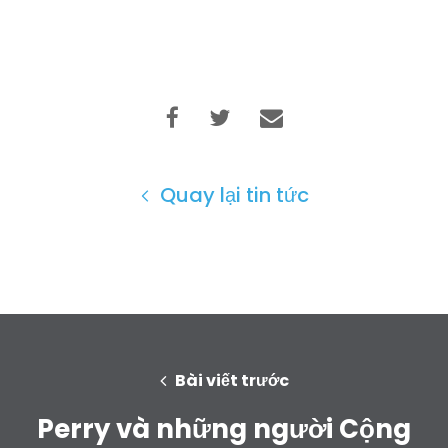
Trang chủ
Shop
Take Back the Courts
Làm việc với chúng tôi
Nhấn
Bữa tiệc của bạn
Hoạt động
Vote
Quay lại tin tức
Quyên tặng
Bài viết trước
Perry và những người Cộng