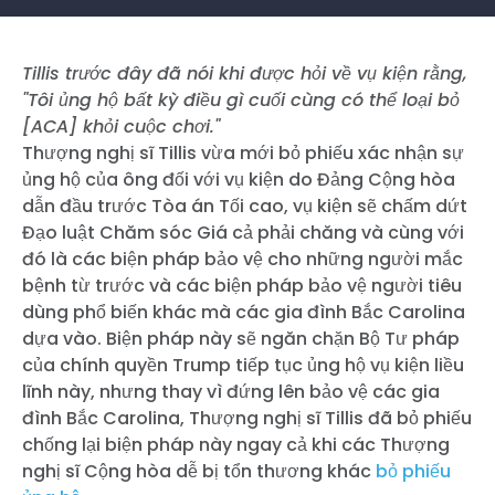
Tillis trước đây đã nói khi được hỏi về vụ kiện rằng,
"Tôi ủng hộ bất kỳ điều gì cuối cùng có thể loại bỏ
[ACA] khỏi cuộc chơi."
Thượng nghị sĩ Tillis vừa mới bỏ phiếu xác nhận sự
ủng hộ của ông đối với vụ kiện do Đảng Cộng hòa
dẫn đầu trước Tòa án Tối cao, vụ kiện sẽ chấm dứt
Đạo luật Chăm sóc Giá cả phải chăng và cùng với
đó là các biện pháp bảo vệ cho những người mắc
bệnh từ trước và các biện pháp bảo vệ người tiêu
dùng phổ biến khác mà các gia đình Bắc Carolina
dựa vào. Biện pháp này sẽ ngăn chặn Bộ Tư pháp
của chính quyền Trump tiếp tục ủng hộ vụ kiện liều
lĩnh này, nhưng thay vì đứng lên bảo vệ các gia
đình Bắc Carolina, Thượng nghị sĩ Tillis đã bỏ phiếu
chống lại biện pháp này ngay cả khi các Thượng
nghị sĩ Cộng hòa dễ bị tổn thương khác
bỏ phiếu