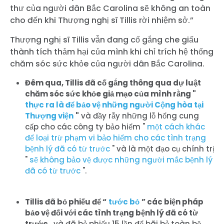
thư của người dân Bắc Carolina sẽ không an toàn
cho đến khi Thượng nghị sĩ Tillis rời nhiệm sở.”
Thượng nghị sĩ Tillis vẫn đang cố gắng che giấu
thành tích thảm hại của mình khi chỉ trích hệ thống
chăm sóc sức khỏe của người dân Bắc Carolina.
Đêm qua, Tillis đã cố gắng thông qua dự luật
chăm sóc sức khỏe giả mạo của mình rằng "
thực ra là để bảo vệ những người Cộng hòa tại
Thượng viện
"
và đầy rẫy những lỗ hổng cung
cấp cho các công ty bảo hiểm "
một cách khác
để loại trừ phạm vi bảo hiểm cho các tình trạng
bệnh lý đã có từ trước
" và là một đạo cụ chính trị
"
sẽ không bảo vệ được những người mắc bệnh lý
đã có từ trước
".
Tillis đã bỏ phiếu để “
tước bỏ
” các biện pháp
bảo vệ đối với các tình trạng bệnh lý đã có từ
trước
, và đã bỏ phiếu 15 lần để bãi bỏ toàn bộ