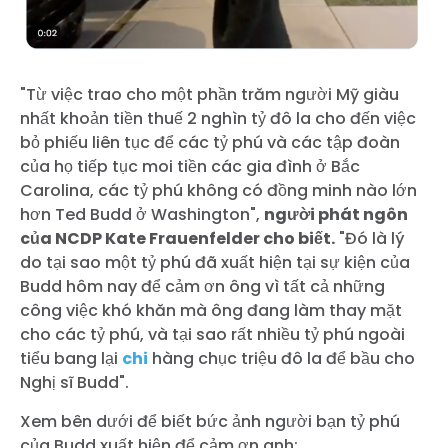
"Từ việc trao cho một phần trăm người Mỹ giàu
nhất khoản tiền thuế 2 nghìn tỷ đô la cho đến việc
bỏ phiếu liên tục để các tỷ phú và các tập đoàn
của họ tiếp tục moi tiền các gia đình ở Bắc
Carolina, các tỷ phú không có đồng minh nào lớn
hơn Ted Budd ở Washington",
người phát ngôn
của NCDP Kate Frauenfelder cho biết.
"Đó là lý
do tại sao một tỷ phú đã xuất hiện tại sự kiện của
Budd hôm nay để cảm ơn ông vì tất cả những
công việc khó khăn mà ông đang làm thay mặt
cho các tỷ phú, và tại sao rất nhiều tỷ phú ngoài
tiểu bang lại
chi
hàng chục triệu đô la để bầu cho
Nghị sĩ Budd".
Xem bên dưới để biết bức ảnh người bạn tỷ phú
của Budd xuất hiện để cảm ơn anh: