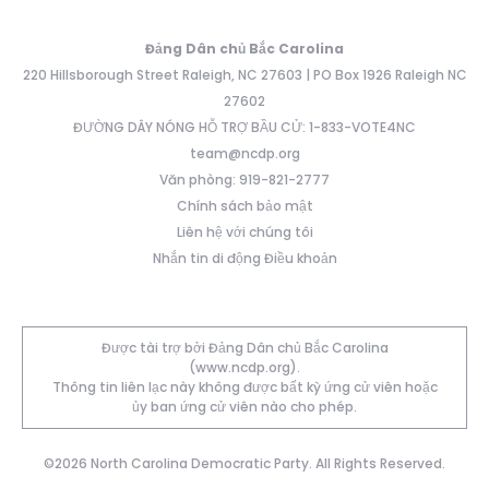
Đảng Dân chủ Bắc Carolina
220 Hillsborough Street Raleigh, NC 27603 | PO Box 1926 Raleigh NC
27602
ĐƯỜNG DÂY NÓNG HỖ TRỢ BẦU CỬ: 1-833-VOTE4NC
team@ncdp.org
Văn phòng: 919-821-2777
Chính sách bảo mật
Liên hệ với chúng tôi
Nhắn tin di động Điều khoản
Được tài trợ bởi Đảng Dân chủ Bắc Carolina
(www.ncdp.org).
Thông tin liên lạc này không được bất kỳ ứng cử viên hoặc
ủy ban ứng cử viên nào cho phép.
©2026 North Carolina Democratic Party. All Rights Reserved.