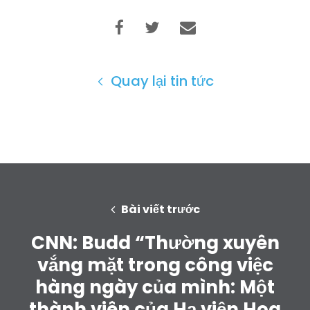
Quay lại tin tức
Trang chủ
Shop
Take Back the Courts
Làm việc với chúng tôi
Nhấn
Bài viết trước
Bữa tiệc của bạn
Hoạt động
CNN: Budd “Thường xuyên
Vote
vắng mặt trong công việc
Quyên tặng
hàng ngày của mình: Một
thành viên của Hạ viện Hoa