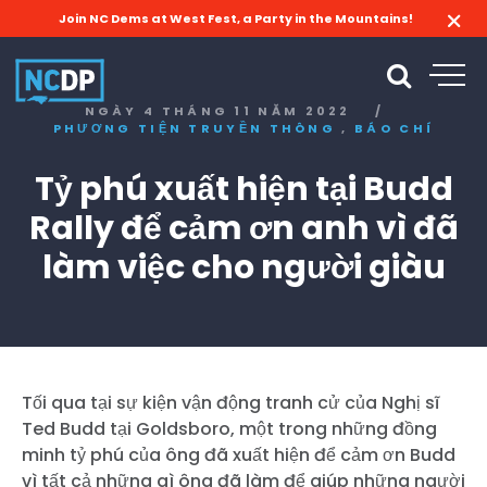
Join NC Dems at West Fest, a Party in the Mountains!
NGÀY 4 THÁNG 11 NĂM 2022
/
,
PHƯƠNG TIỆN TRUYỀN THÔNG
BÁO CHÍ
Tỷ phú xuất hiện tại Budd
Rally để cảm ơn anh vì đã
làm việc cho người giàu
Tối qua tại sự kiện vận động tranh cử của Nghị sĩ
Ted Budd tại Goldsboro, một trong những đồng
minh tỷ phú của ông đã xuất hiện để cảm ơn Budd
vì tất cả những gì ông đã làm để giúp những người