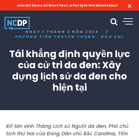
Join NC Dems at West Fest, a Party in the Mountains!
NGÀY 1 THÁNG 2 NĂM 2024
/
,
PHƯƠNG TIỆN TRUYỀN THÔNG
BÁO CHÍ
Tái khẳng định quyền lực
của cử tri da đen: Xây
dựng lịch sử da đen cho
hiện tại
Để tôn vinh Tháng Lịch sử Người da đen, Phó chủ
tịch thứ hai của Đảng Dân chủ Bắc Carolina, Tiến