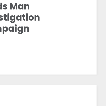
ds Man
stigation
mpaign