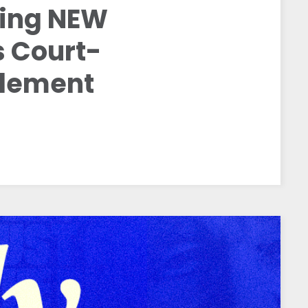
ning NEW
s Court-
tlement