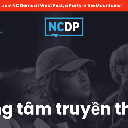
Join NC Dems at West Fest, a Party in the Mountains!
g tâm truyền 