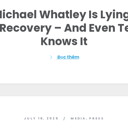
ichael Whatley Is Lyin
 Recovery – And Even T
Knows It
Đọc thêm
Trang chủ
Shop
JULY 16, 2026
MEDIA
,
PRESS
/
Take Back the Courts