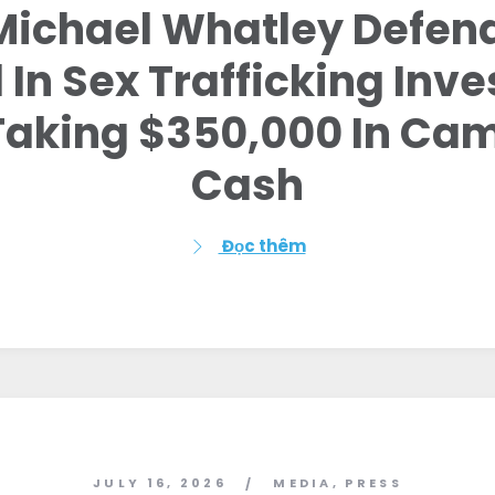
Michael Whatley Defen
In Sex Trafficking Inve
 Taking $350,000 In Ca
Cash
Đọc thêm
JULY 16, 2026
MEDIA
,
PRESS
/