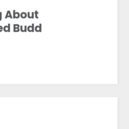
g About
ed Budd