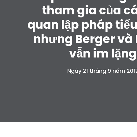
tham gia của c
quan lập pháp tiể
nhưng Berger và
vẫn im lặng
Ngày 21 tháng 9 năm 201