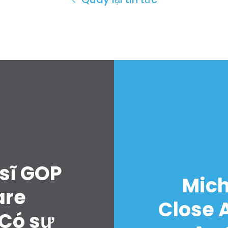
sĩ GOP
Mich
are
Close A
“Có sự