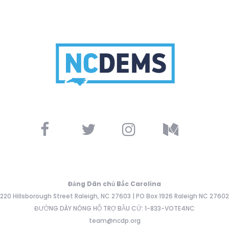
Đảng Dân chủ Bắc Carolina
220 Hillsborough Street Raleigh, NC 27603 | PO Box 1926 Raleigh NC 27602
ĐƯỜNG DÂY NÓNG HỖ TRỢ BẦU CỬ: 1-833-VOTE4NC
team@ncdp.org