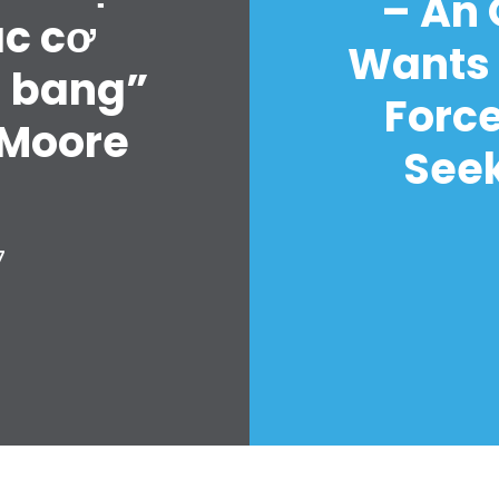
– An
ác cơ
Wants 
u bang”
Forc
 Moore
Seek
7