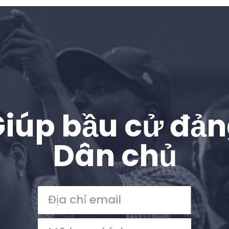
Trang chủ
Shop
Take Back the Courts
Làm việc với chúng tôi
Nhấn
Bữa tiệc của bạn
Hoạt động
iúp bầu cử đả
Vote
Quyên tặng
Dân chủ