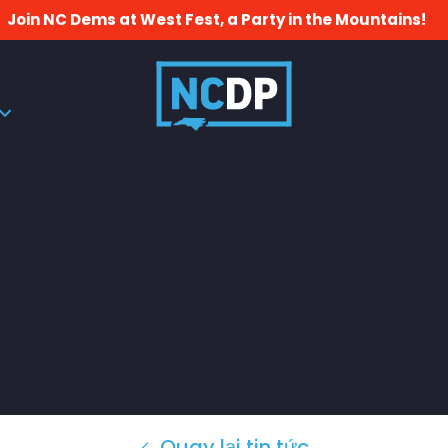
Join NC Dems at West Fest, a Party in the Mountains!
Quay lại tin tức