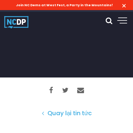
Join NC Dems at West Fest, a Party in the Mountains!
Quay lại tin tức