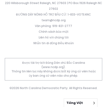
220 Hillsborough Street Raleigh, NC 27603 | PO Box 1926 Raleigh NC
27602
ĐƯỜNG DÂY NÓNG HỖ TRỢ BẦU CỬ: 1-833-VOTE4NC
team@ncdp.org
Văn phòng: 919-821-2777
Chính sách bảo mật
Liên hệ với chúng tôi
Nhắn tin di động Điều khoản
Được tài trợ bởi Đảng Dân chủ Bắc Carolina
(www.ncdp.org).
Thông tin liên lạc này không được bất kỳ ứng cử viên hoặc
ủy ban ứng cử viên nào cho phép.
©2026 North Carolina Democratic Party. All Rights Reserved.
Tiếng Việt