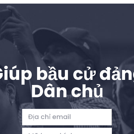
Trang chủ
Shop
Take Back the Courts
Làm việc với chúng tôi
Nhấn
Bữa tiệc của bạn
Hoạt động
iúp bầu cử đả
Vote
Quyên tặng
Dân chủ