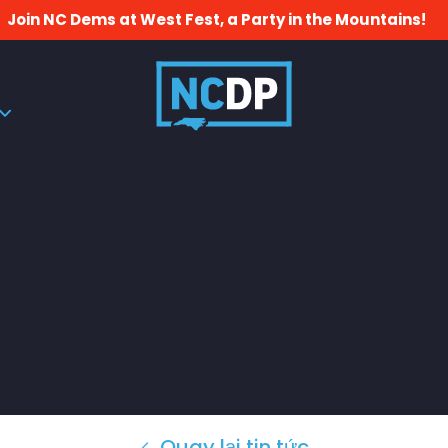
Join NC Dems at West Fest, a Party in the Mountains!
Quay lại tin tức