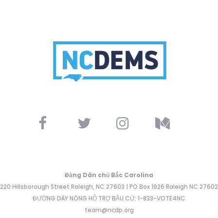
Đảng Dân chủ Bắc Carolina
220 Hillsborough Street Raleigh, NC 27603 | PO Box 1926 Raleigh NC 27602
ĐƯỜNG DÂY NÓNG HỖ TRỢ BẦU CỬ: 1-833-VOTE4NC
team@ncdp.org