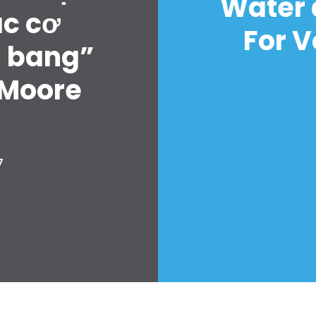
Water 
ác cơ
For V
u bang”
 Moore
7