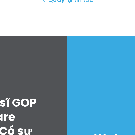
sĩ GOP
are
“Có sự