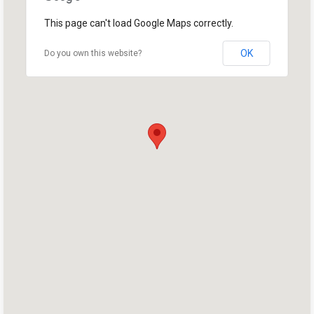
This page can't load Google Maps correctly.
OK
Do you own this website?
Trang chủ
Shop
Take Back the Courts
Làm việc với chúng tôi
Nhấn
Bữa tiệc của bạn
Hoạt động