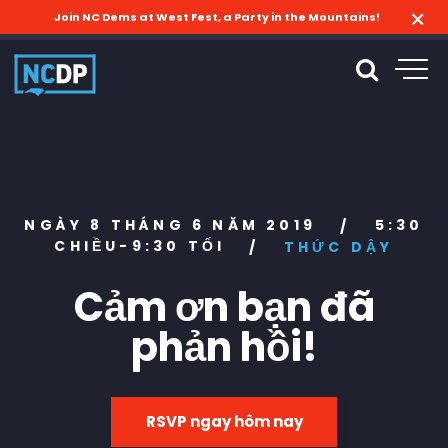
Join NC Dems at West Fest, a Party in the Mountains!
NGÀY 8 THÁNG 6 NĂM 2019
5:30
/
CHIỀU-9:30 TỐI
/
THỨC DẬY
Cảm ơn bạn đã
phản hồi!
RSVP ngay hôm nay