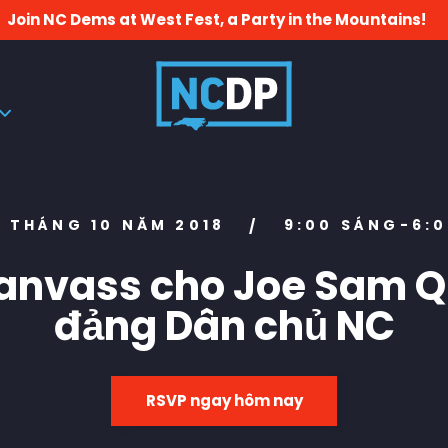
Join NC Dems at West Fest, a Party in the Mountains!
3 THÁNG 10 NĂM 2018
9:00 SÁNG-6:0
/
anvass cho Joe Sam 
đảng Dân chủ NC
RSVP ngay hôm nay