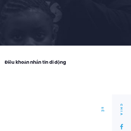
Điều khoản nhắn tin di động
C
I
A
H
S
Ẻ