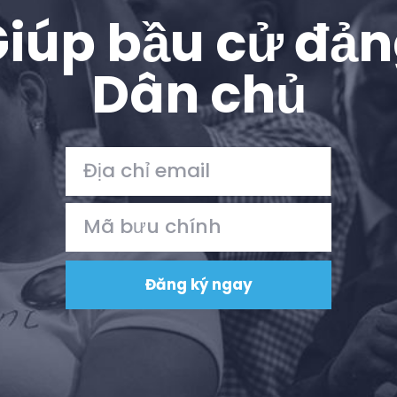
iúp bầu cử đả
Dân chủ