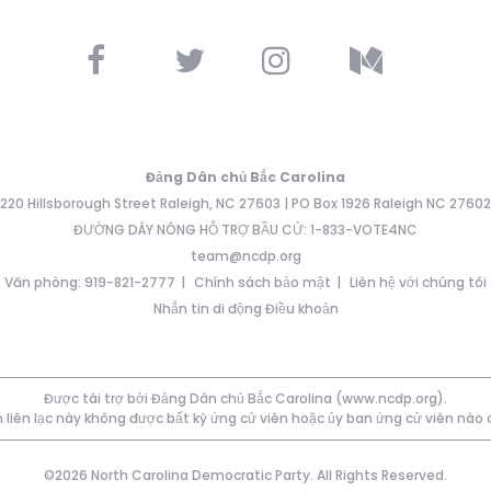
Đảng Dân chủ Bắc Carolina
220 Hillsborough Street Raleigh, NC 27603 | PO Box 1926 Raleigh NC 27602
ĐƯỜNG DÂY NÓNG HỖ TRỢ BẦU CỬ: 1-833-VOTE4NC
team@ncdp.org
Văn phòng: 919-821-2777
Chính sách bảo mật
Liên hệ với chúng tôi
Nhắn tin di động Điều khoản
Được tài trợ bởi Đảng Dân chủ Bắc Carolina (www.ncdp.org).
 liên lạc này không được bất kỳ ứng cử viên hoặc ủy ban ứng cử viên nào
©2026 North Carolina Democratic Party. All Rights Reserved.