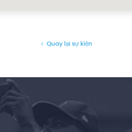
Quay lại sự kiện
Trang chủ
Shop
Take Back the Courts
Làm việc với chúng tôi
Nhấn
Bữa tiệc của bạn
Hoạt động
Vote
Quyên tặng