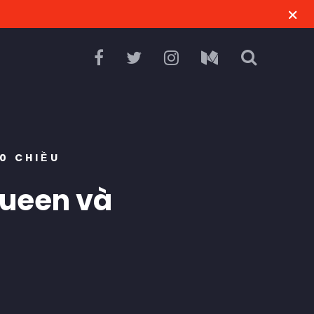
0 CHIỀU
Queen và