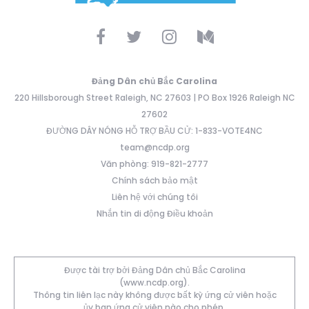
Đảng Dân chủ Bắc Carolina
220 Hillsborough Street Raleigh, NC 27603 | PO Box 1926 Raleigh NC
27602
ĐƯỜNG DÂY NÓNG HỖ TRỢ BẦU CỬ: 1-833-VOTE4NC
team@ncdp.org
Văn phòng: 919-821-2777
Chính sách bảo mật
Liên hệ với chúng tôi
Nhắn tin di động Điều khoản
Được tài trợ bởi Đảng Dân chủ Bắc Carolina
(www.ncdp.org).
Thông tin liên lạc này không được bất kỳ ứng cử viên hoặc
ủy ban ứng cử viên nào cho phép.