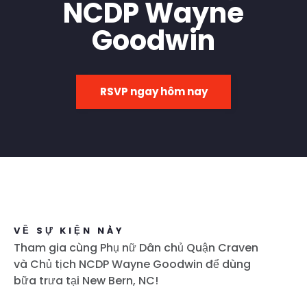
NCDP Wayne
Goodwin
RSVP ngay hôm nay
VỀ SỰ KIỆN NÀY
Tham gia cùng Phụ nữ Dân chủ Quận Craven
và Chủ tịch NCDP Wayne Goodwin để dùng
bữa trưa tại New Bern, NC!