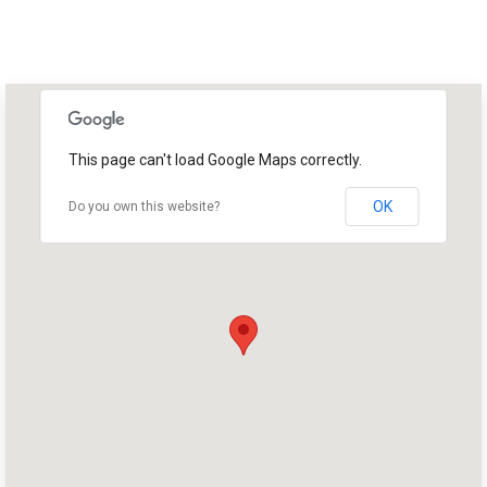
This page can't load Google Maps correctly.
OK
Do you own this website?
Trang chủ
Shop
Take Back the Courts
Làm việc với chúng tôi
Nhấn