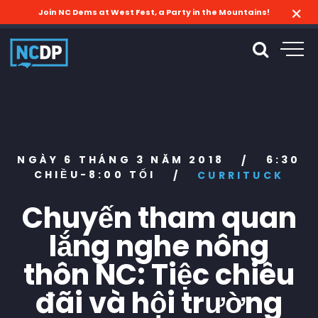
Join NC Dems at West Fest, a Party in the Mountains!
NGÀY 6 THÁNG 3 NĂM 2018
6:30
/
CHIỀU-8:00 TỐI
/
CURRITUCK
Chuyến tham quan
lắng nghe nông
thôn NC: Tiệc chiêu
đãi và hội trường