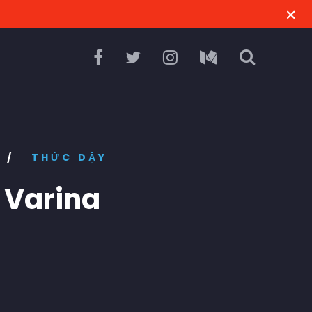
/
THỨC DẬY
 Varina