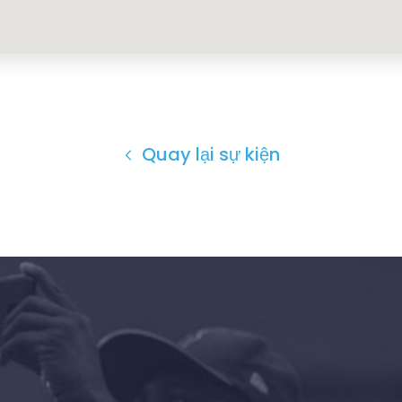
Quay lại sự kiện
Trang chủ
Shop
Take Back the Courts
Làm việc với chúng tôi
Nhấn
Bữa tiệc của bạn
Hoạt động
Vote
Quyên tặng