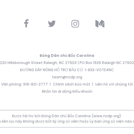
Đảng Dân chủ Bắc Carolina
220 Hillsborough Street Raleigh, NC 27603 | PO Box 1926 Raleigh NC 27602
ĐƯỜNG DÂY NÓNG HỖ TRỢ BẦU CỬ: 1-833-VOTE4NC
team@ncdp.org
Văn phòng: 919-821-2777
Chính sách bảo mật
Liên hệ với chúng tôi
Nhắn tin di động Điều khoản
Được tài trợ bởi Đảng Dân chủ Bắc Carolina (www.ncdp.org).
 liên lạc này không được bất kỳ ứng cử viên hoặc ủy ban ứng cử viên nào