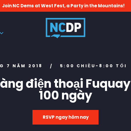
Join NC Dems at West Fest, a Party in the Mountains!
G 7 NĂM 2018
5:00 CHIỀU-8:00 TỐI
/
àng điện thoại Fuquay
100 ngày
RSVP ngay hôm nay