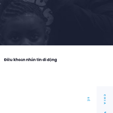
Điều khoản nhắn tin di động
C
I
A
H
S
Ẻ