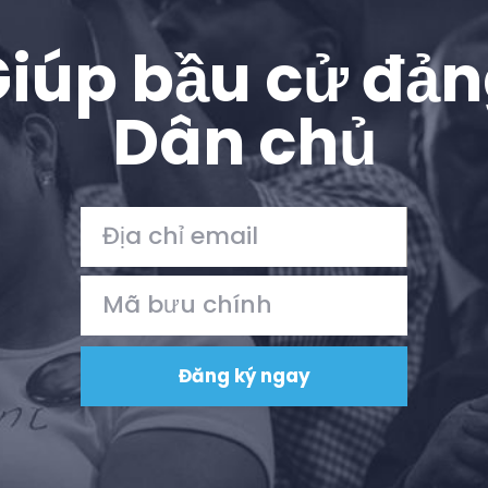
iúp bầu cử đả
Dân chủ