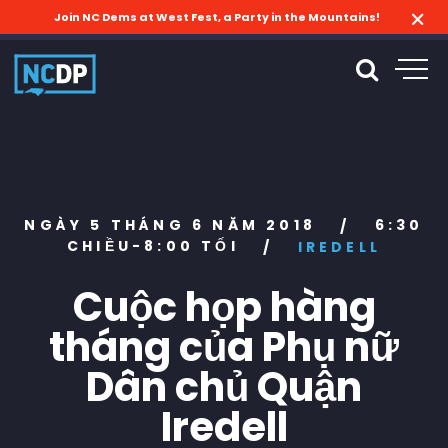
Join NC Dems at West Fest, a Party in the Mountains!
NGÀY 5 THÁNG 6 NĂM 2018
6:30
/
CHIỀU-8:00 TỐI
/
IREDELL
Cuộc họp hàng
tháng của Phụ nữ
Dân chủ Quận
Iredell