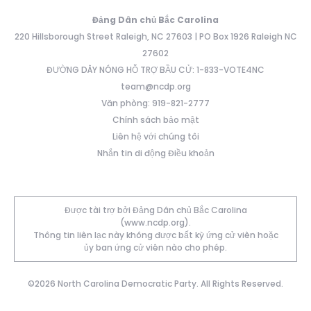
Đảng Dân chủ Bắc Carolina
220 Hillsborough Street Raleigh, NC 27603 | PO Box 1926 Raleigh NC
27602
ĐƯỜNG DÂY NÓNG HỖ TRỢ BẦU CỬ: 1-833-VOTE4NC
team@ncdp.org
Văn phòng: 919-821-2777
Chính sách bảo mật
Liên hệ với chúng tôi
Nhắn tin di động Điều khoản
Được tài trợ bởi Đảng Dân chủ Bắc Carolina
(www.ncdp.org).
Thông tin liên lạc này không được bất kỳ ứng cử viên hoặc
ủy ban ứng cử viên nào cho phép.
©2026 North Carolina Democratic Party. All Rights Reserved.