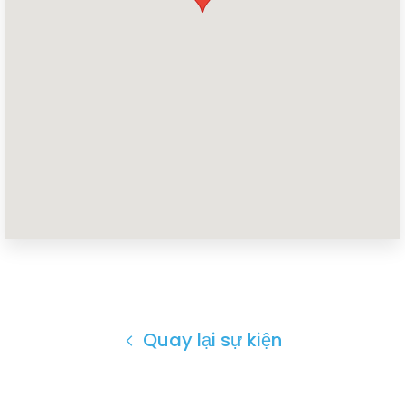
Trang chủ
Shop
Take Back the Courts
Làm việc với chúng tôi
Nhấn
Bữa tiệc của bạn
Hoạt động
Vote
Quay lại sự kiện
Quyên tặng