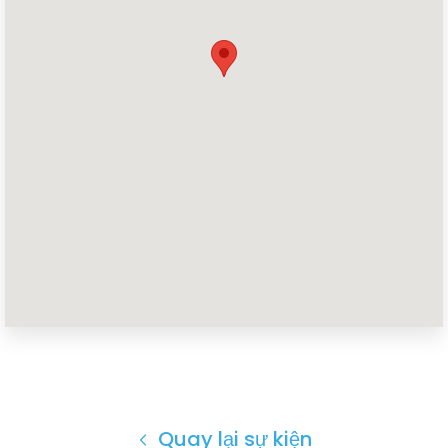
Trang chủ
Shop
Take Back the Courts
Làm việc với chúng tôi
Nhấn
Bữa tiệc của bạn
Hoạt động
Vote
Quyên tặng
Quay lại sự kiện