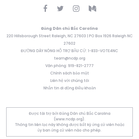
Đảng Dân chủ Bắc Carolina
220 Hillsborough Street Raleigh, NC 27603 | PO Box 1926 Raleigh NC
27602
ĐƯỜNG DÂY NÓNG HỖ TRỢ BẦU CỬ: 1-833-VOTE4NC
team@ncdp.org
Văn phòng: 919-821-2777
Chính sách bảo mật
Liên hệ với chúng tôi
Nhắn tin di động Điều khoản
Được tài trợ bởi Đảng Dân chủ Bắc Carolina
(www.ncdp.org).
Thông tin liên lạc này không được bất kỳ ứng cử viên hoặc
ủy ban ứng cử viên nào cho phép.