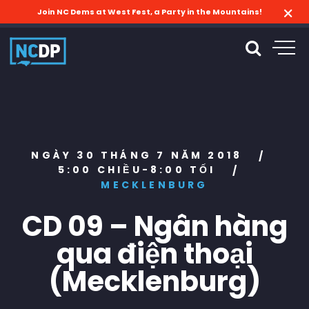
Join NC Dems at West Fest, a Party in the Mountains!
NGÀY 30 THÁNG 7 NĂM 2018
/
5:00 CHIỀU-8:00 TỐI
/
MECKLENBURG
CD 09 – Ngân hàng
qua điện thoại
(Mecklenburg)