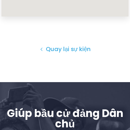
Trang chủ
Shop
Take Back the Courts
Làm việc với chúng tôi
Quay lại sự kiện
Nhấn
Bữa tiệc của bạn
Hoạt động
Vote
Quyên tặng
Giúp bầu cử đảng Dân
chủ