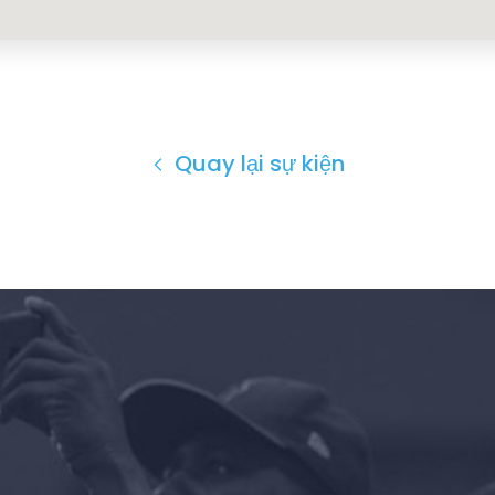
Quay lại sự kiện
Trang chủ
Shop
Take Back the Courts
Làm việc với chúng tôi
Nhấn
Bữa tiệc của bạn
Hoạt động
Vote
Quyên tặng