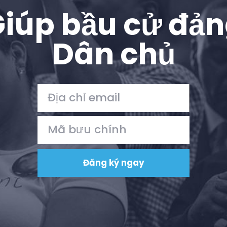
iúp bầu cử đả
Dân chủ