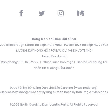
Đảng Dân chủ Bắc Carolina
220 Hillsborough Street Raleigh, NC 27603 | PO Box 1926 Raleigh NC 27602
ĐƯỜNG DÂY NÓNG HỖ TRỢ BẦU CỬ: 1-833-VOTE4NC
team@ncdp.org
Văn phòng: 919-821-2777
Chính sách bảo mật
Liên hệ với chúng tôi
Nhắn tin di động Điều khoản
Được tài trợ bởi Đảng Dân chủ Bắc Carolina (www.ncdp.org).
 liên lạc này không được bất kỳ ứng cử viên hoặc ủy ban ứng cử viên nào
©2026 North Carolina Democratic Party. All Rights Reserved.