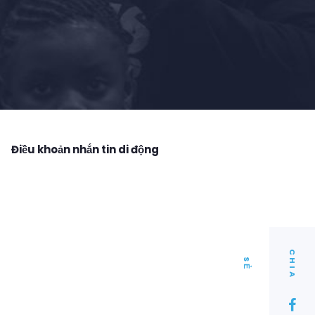
Điều khoản nhắn tin di động
C
I
A
H
S
Ẻ