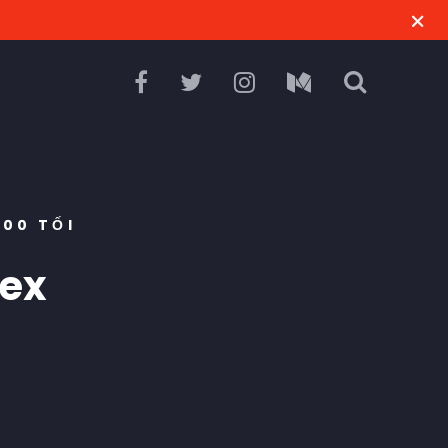
:00 TỐI
pex