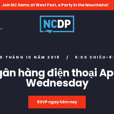
Join NC Dems at West Fest, a Party in the Mountains!
10 THÁNG 10 NĂM 2018
5:00 CHIỀU-8
/
ân hàng điện thoại A
Wednesday
RSVP ngay hôm nay