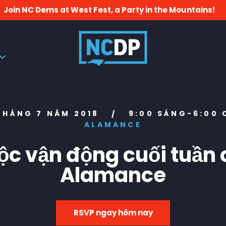
Join NC Dems at West Fest, a Party in the Mountains!
THÁNG 7 NĂM 2018
9:00 SÁNG-6:00 
/
ALAMANCE
ộc vận động cuối tuần 
Alamance
RSVP ngay hôm nay