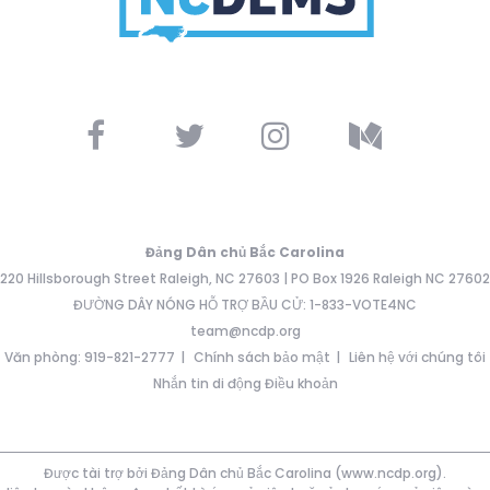
Đảng Dân chủ Bắc Carolina
220 Hillsborough Street Raleigh, NC 27603 | PO Box 1926 Raleigh NC 27602
ĐƯỜNG DÂY NÓNG HỖ TRỢ BẦU CỬ: 1-833-VOTE4NC
team@ncdp.org
Văn phòng: 919-821-2777
Chính sách bảo mật
Liên hệ với chúng tôi
Nhắn tin di động Điều khoản
Được tài trợ bởi Đảng Dân chủ Bắc Carolina (www.ncdp.org).