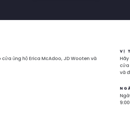
VỊ 
õ cửa ủng hộ Erica McAdoo, JD Wooten và
Hãy 
cửa
và đ
NG
Ngà
9:00