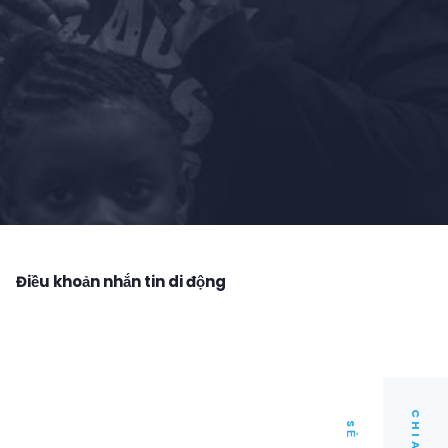
Điều khoản nhắn tin di động
C
I
A
H
S
Ẻ