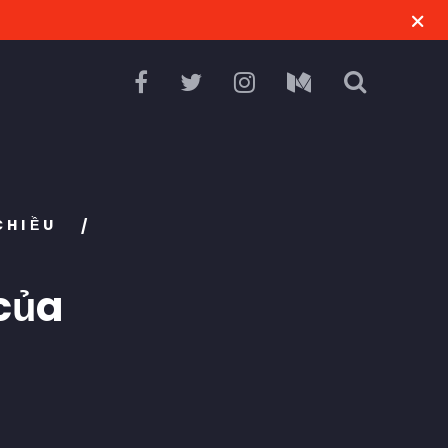
CHIỀU
/
của