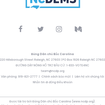
Đảng Dân chủ Bắc Carolina
220 Hillsborough Street Raleigh, NC 27603 | PO Box 1926 Raleigh NC 27602
ĐƯỜNG DÂY NÓNG HỖ TRỢ BẦU CỬ: 1-833-VOTE4NC
team@ncdp.org
Văn phòng: 919-821-2777
Chính sách bảo mật
Liên hệ với chúng tôi
Nhắn tin di động Điều khoản
Được tài trợ bởi Đảng Dân chủ Bắc Carolina (www.ncdp.org).