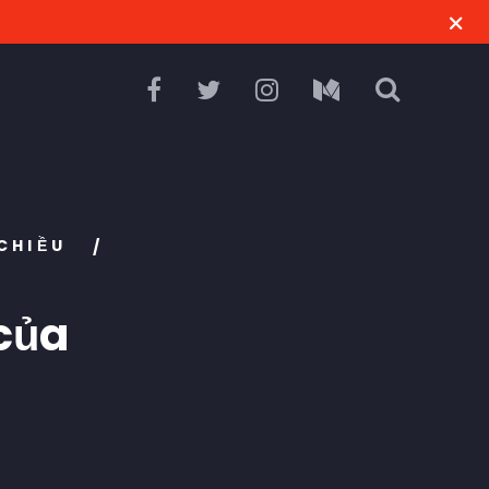
 CHIỀU
/
của