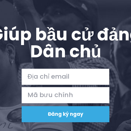
iúp bầu cử đả
Dân chủ