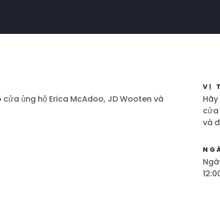
VỊ 
õ cửa ủng hộ Erica McAdoo, JD Wooten và
Hãy 
cửa
và đ
NG
Ngà
12:0