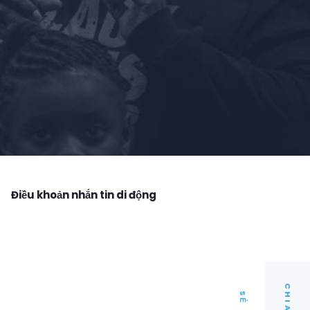
Điều khoản nhắn tin di động
C
I
A
H
S
Ẻ