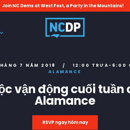
Join NC Dems at West Fest, a Party in the Mountains!
THÁNG 7 NĂM 2018
12:00 TRƯA-6:00
/
ALAMANCE
ộc vận động cuối tuần 
Alamance
RSVP ngay hôm nay