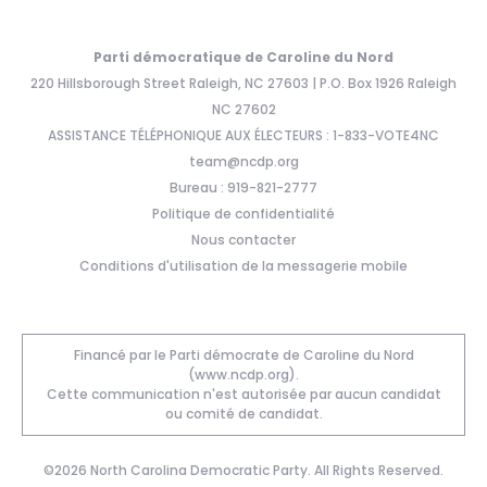
Parti démocratique de Caroline du Nord
220 Hillsborough Street Raleigh, NC 27603 | P.O. Box 1926 Raleigh
NC 27602
ASSISTANCE TÉLÉPHONIQUE AUX ÉLECTEURS : 1-833-VOTE4NC
team@ncdp.org
Bureau : 919-821-2777
Politique de confidentialité
Nous contacter
Conditions d'utilisation de la messagerie mobile
Financé par le Parti démocrate de Caroline du Nord
(www.ncdp.org).
Cette communication n'est autorisée par aucun candidat
ou comité de candidat.
©2026 North Carolina Democratic Party. All Rights Reserved.