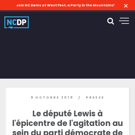
Join NC Dems at West Fest, a Party in the Mountains!
9 OCTOBRE 2019
PRESSE
/
Le député Lewis à
l'épicentre de l'agitation au
sein du parti démocrate de