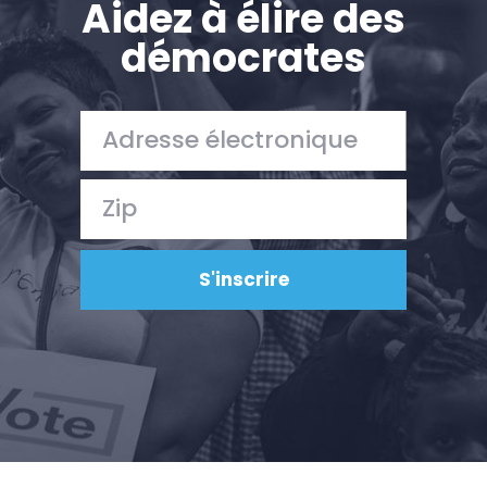
Aidez à élire des
démocrates
Accueil
Shop
Take Back the Courts
Travailler avec nous
Presse
Votre fête
Action
Vote
Faire un don