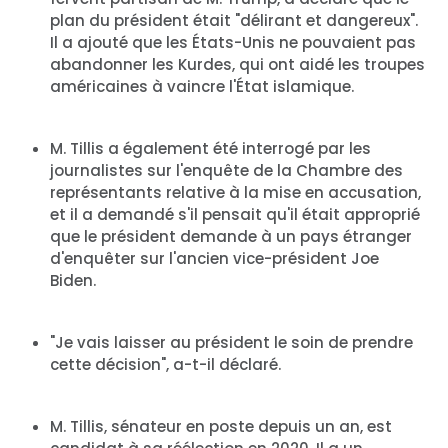
plan du président était "délirant et dangereux".
Il a ajouté que les États-Unis ne pouvaient pas
abandonner les Kurdes, qui ont aidé les troupes
américaines à vaincre l'État islamique.
Accueil
Shop
Take Back the Courts
M. Tillis a également été interrogé par les
Travailler avec nous
journalistes sur l'enquête de la Chambre des
représentants relative à la mise en accusation,
Presse
et il a demandé s'il pensait qu'il était approprié
Votre fête
que le président demande à un pays étranger
Action
d'enquêter sur l'ancien vice-président Joe
Vote
Biden.
Faire un don
"Je vais laisser au président le soin de prendre
cette décision", a-t-il déclaré.
M. Tillis, sénateur en poste depuis un an, est