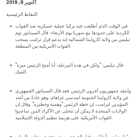
أكتوبر 9, 2019
النقاط الرئيسية:
في الوقت الذي أطلقت فيه تركيا عملية عسكرية ضد القوات
الكردية على حدودها مع سوريا يوم الأربعاء، قال السيناتور توم
تيليس من ولاية كارولينا الشمالية إنه يدعم قرار ترامب بسحب
القوات الأمريكية من المنطقة.
"قال تيليس: "ولكن في هذه المرحلة، أنا أمنح الرئيس ميزة
الشك.
وانتقد جمهوريون آخرون الرئيس. فقد قال السيناتور الجمهوري
عن ولاية كارولينا الجنوبية ليندسي غراهام، وهو عادةً من أشد
المؤيدين لترامب، إن خطة الرئيس "وهمية وخطيرة". وقال إن
الولايات المتحدة لا يمكن أن تتخلى عن الأكراد الذين ساعدوا
القوات الأمريكية على هزيمة تنظيم الدولة الإسلامية.
سُئل تيليس أيضًا من قبل الصحفيين عن تحقيق مجلس النواب