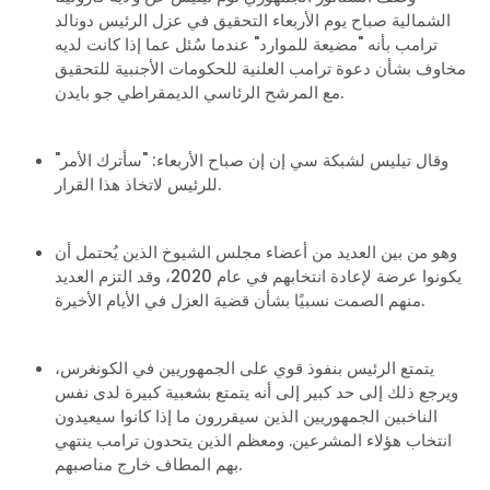
الشمالية صباح يوم الأربعاء التحقيق في عزل الرئيس دونالد
ترامب بأنه "مضيعة للموارد" عندما سُئل عما إذا كانت لديه
مخاوف بشأن دعوة ترامب العلنية للحكومات الأجنبية للتحقيق
مع المرشح الرئاسي الديمقراطي جو بايدن.
"وقال تيليس لشبكة سي إن إن صباح الأربعاء: "سأترك الأمر
للرئيس لاتخاذ هذا القرار.
وهو من بين العديد من أعضاء مجلس الشيوخ الذين يُحتمل أن
يكونوا عرضة لإعادة انتخابهم في عام 2020، وقد التزم العديد
منهم الصمت نسبيًا بشأن قضية العزل في الأيام الأخيرة.
يتمتع الرئيس بنفوذ قوي على الجمهوريين في الكونغرس،
ويرجع ذلك إلى حد كبير إلى أنه يتمتع بشعبية كبيرة لدى نفس
الناخبين الجمهوريين الذين سيقررون ما إذا كانوا سيعيدون
انتخاب هؤلاء المشرعين. ومعظم الذين يتحدون ترامب ينتهي
بهم المطاف خارج مناصبهم.