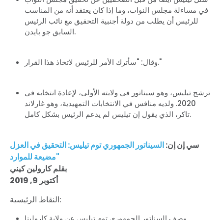
في مساءلة مجلس النواب، وما إذا كان يعتقد أنه من المناسب
للرئيس أن يطلب من دولة أجنبية التحقيق مع نائب الرئيس
السابق جو بايدن.
وقال: "سأترك الأمر للرئيس لاتخاذ هذا القرار."
الصفحة الرئيسية
Shop
ترشح تيليس، وهو سيناتور في ولايته الأولى، لإعادة انتخابه في
Take Back the Courts
2020. ولديه منافس في الانتخابات التمهيدية، وهو غارلاند
العمل معنا
تاكر، الذي يقول إن تيليس لم يدعم الرئيس بشكل كامل.
الصحافة
حفلتك
الإجراء
سي إن إن:
السيناتور الجمهوري توم تيليس: التحقيق في العزل
Vote
"مضيعة للموارد
تبرع
بقلم كارولين كيني
أكتوبر 9, 2019
النقاط الرئيسية:
وصف السناتور الجمهوري توم تيليس عن ولاية كارولينا