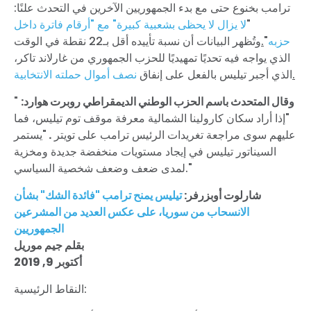
ترامب بخنوع حتى مع بدء الجمهوريين الآخرين في التحدث علنًا:
"
لا يزال لا يحظى بشعبية كبيرة" مع "أرقام فاترة داخل
حزبه
"
.
وتُظهر البيانات أن نسبة تأييده أقل بـ22 نقطة في الوقت
الذي يواجه فيه تحديًا تمهيديًا للحزب الجمهوري من غارلاند تاكر،
.
الذي أجبر تيليس بالفعل على إنفاق
نصف أموال حملته الانتخابية
وقال المتحدث باسم الحزب الوطني الديمقراطي روبرت هوارد:
"
"إذا أراد سكان كارولينا الشمالية معرفة موقف توم تيليس، فما
عليهم سوى مراجعة تغريدات الرئيس ترامب على تويتر
.
"يستمر
السيناتور تيليس في إيجاد مستويات منخفضة جديدة ومخزية
لمدى ضعف وضعف شخصية السياسي."
شارلوت أوبزرفر:
تيليس يمنح ترامب "فائدة الشك" بشأن
الانسحاب من سوريا، على عكس العديد من المشرعين
الجمهوريين
بقلم جيم موريل
أكتوبر 9, 2019
النقاط الرئيسية: