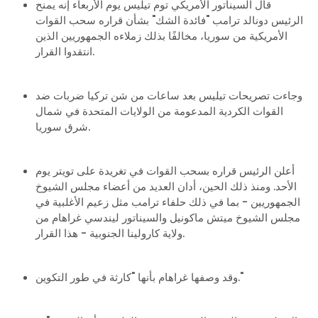
قال السيناتور الأمريكي توم تيليس يوم الأربعاء إنه يمنح
الرئيس دونالد ترامب "فائدة الشك" بشأن قراره سحب القوات
الأمريكية من سوريا، مخالفًا بذلك زملاءه الجمهوريين الذين
انتقدوا القرار.
وجاءت تصريحات تيليس بعد ساعات من شن تركيا ضربات ضد
القوات الكردية المدعومة من الولايات المتحدة في شمال
شرق سوريا.
أعلن الرئيس قراره بسحب القوات في تغريدة على تويتر يوم
الأحد. ومنذ ذلك الحين، أدان العديد من أعضاء مجلس الشيوخ
الجمهوريين - بما في ذلك حلفاء ترامب مثل زعيم الأغلبية في
مجلس الشيوخ ميتش ماكونيل والسيناتور ليندسي غراهام من
ولاية كارولينا الجنوبية - هذا القرار.
وقد وصفها غراهام بأنها "كارثة في طور التكوين."