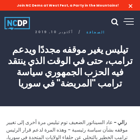
Join NC Dems at West Fest, a Party in the Mountains!
/
أكتوبر 10, 2019
الصحافة
تيليس يغير موقفه مجددًا ويدعم
ترامب، حتى في الوقت الذي ينتقد
فيه الحزب الجمهوري سياسة
ترامب "المريضة" في سوريا
رالي -
عاد السيناتور الضعيف توم تيليس مرة أخرى إلى تغيير
موقفه بشأن سياسة رئيسية - وهذه المرة لدعم قرار الرئيس
ترامب الخطير بالتخلي عن حلفاء الولايات المتحدة في سوريا،