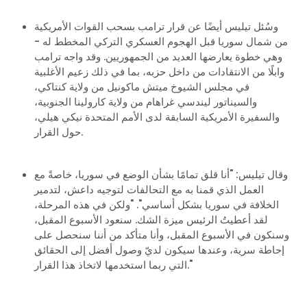
وسُئل تيليس أيضًا عن قرار ترامب بسحب القوات الأمريكية
من شمال سوريا قبل الهجوم العسكري التركي المخطط له -
وهي خطوة يعارضها العديد من الجمهوريين. وقد واجه ترامب
وابلًا من الانتقادات من داخل حزبه، بما في ذلك زعيم الأغلبية
في مجلس الشيوخ ميتش ماكونيل من ولاية كنتاكي،
والسيناتور ليندسي غراهام من ولاية كارولينا الجنوبية،
والسفيرة الأمريكية السابقة لدى الأمم المتحدة نيكي هيلي،
حول القرار.
وقال تيليس: "أنا قلق تمامًا بشأن الوضع في سوريا، خاصةً مع
العمل الذي قمنا به مع التحالفات لتوجيه داعش، لتدمير
الخلافة في سوريا بشكل أساسي". "ولكن في هذه المرحلة،
لقد أعطيتُ الرئيس ميزة الشك. سنعود الأسبوع المقبل،
وسنكون في الأسبوع المقبل، وأنا متأكد من أننا سنحصل على
إحاطة سرية، وعندها سيكون لديّ وصول أفضل إلى الحقائق
التي ربما استخدمها لاتخاذ هذا القرار."