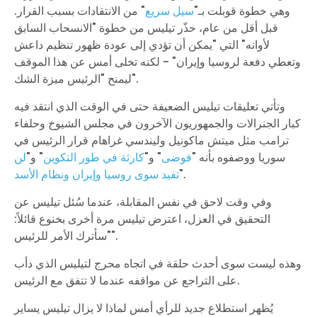
وهي خطوة قوبلت بـ"
سيل سريع
" من الانتقادات بسبب القرار.
قبل أقل من عام، حذّر تيليس من خطوة "الانسحاب السابق
لأوانه" التي "يمكن أن تؤدي إلى عودة ظهور تنظيم داعش
وتعطي دفعة لروسيا وإيران" - لكنه تخلى أمس عن هذا الموقف
ليمنح "الرئيس ميزة الشك".
وتأتي تعليقات تيليس الضعيفة حتى في الوقت الذي انتقد فيه
كبار الجنرالات والجمهوريون الآخرون في مجلس الشيوخ وحلفاء
ترامب مثل ميتش ماكونيل وليندسي غراهام قرار الرئيس في
سوريا ووصفوه بأنه "
فوضى
" و"
كارثة في طور التكوين
" و"
لن
".
تفيد سوى روسيا وإيران ونظام الأسد
وفي وقت لاحق في نفس المقابلة، عندما سُئل تيليس عن
التحقيق في العزل، اعترض تيليس مرة أخرى بخنوع قائلاً:
"سأترك الأمر للرئيس".
وهذه ليست سوى أحدث حلقة في اتجاه محرج لتيليس الذي دأب
على التراجع عن مواقفه عندما لا تتفق مع الرئيس.
يُظهر استطلاع جديد للرأي أمس لماذا لا يزال تيليس يساير