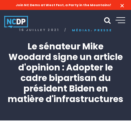
Join NC Dems at West Fest, a Party in the Mountains!
,
16 JUILLET 2021
/
MÉDIAS
PRESSE
Le sénateur Mike
Woodard signe un article
d'opinion : Adopter le
cadre bipartisan du
président Biden en
matière d'infrastructures