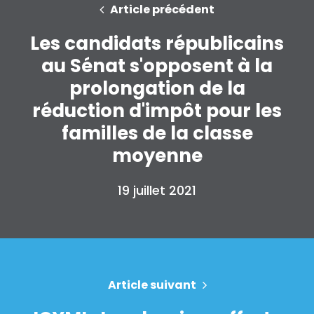
Article précédent
Les candidats républicains
au Sénat s'opposent à la
prolongation de la
Accueil
Shop
réduction d'impôt pour les
Take Back the Courts
familles de la classe
Travailler avec nous
moyenne
Presse
Votre fête
19 juillet 2021
Action
Vote
Faire un don
Article suivant