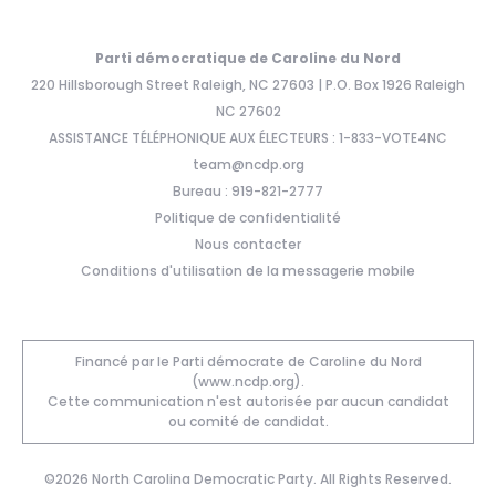
Parti démocratique de Caroline du Nord
220 Hillsborough Street Raleigh, NC 27603 | P.O. Box 1926 Raleigh
NC 27602
ASSISTANCE TÉLÉPHONIQUE AUX ÉLECTEURS : 1-833-VOTE4NC
team@ncdp.org
Bureau : 919-821-2777
Politique de confidentialité
Nous contacter
Conditions d'utilisation de la messagerie mobile
Financé par le Parti démocrate de Caroline du Nord
(www.ncdp.org).
Cette communication n'est autorisée par aucun candidat
ou comité de candidat.
©2026 North Carolina Democratic Party. All Rights Reserved.