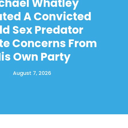
chael Whatley
ated A Convicted
ld Sex Predator
te Concerns From
is Own Party
August 7, 2026