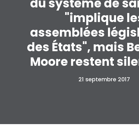
du système de sa
"implique le
assemblées légis
des États", mais B
Moore restent sil
21 septembre 2017