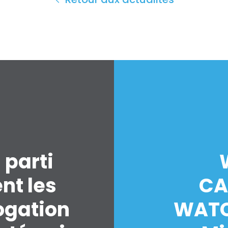
 parti
nt les
CA
ogation
WATC