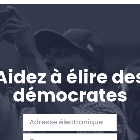
Accueil
Shop
Take Back the Courts
Travailler avec nous
Presse
Votre fête
Action
Aidez à élire de
Vote
Faire un don
démocrates