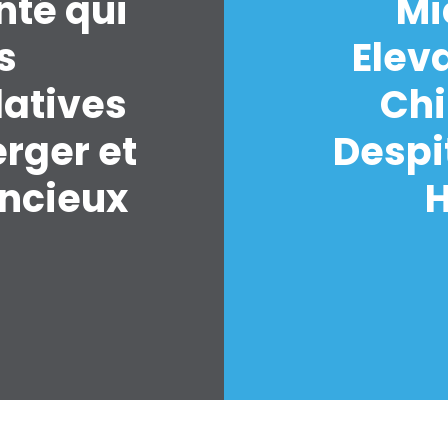
nté qui
Mi
s
Elev
latives
Chi
erger et
Despi
encieux
H