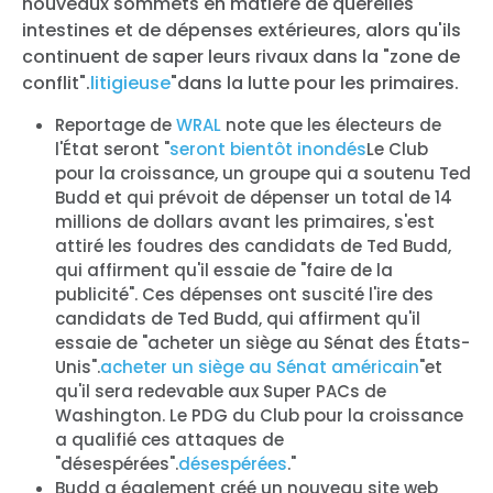
nouveaux sommets en matière de querelles
intestines et de dépenses extérieures, alors qu'ils
continuent de saper leurs rivaux dans la "zone de
conflit".
litigieuse
"dans la lutte pour les primaires.
Reportage de
WRAL
note que les électeurs de
l'État seront "
seront bientôt inondés
Le Club
pour la croissance, un groupe qui a soutenu Ted
Budd et qui prévoit de dépenser un total de 14
millions de dollars avant les primaires, s'est
attiré les foudres des candidats de Ted Budd,
qui affirment qu'il essaie de "faire de la
publicité". Ces dépenses ont suscité l'ire des
candidats de Ted Budd, qui affirment qu'il
essaie de "acheter un siège au Sénat des États-
Unis".
acheter un siège au Sénat américain
"et
qu'il sera redevable aux Super PACs de
Washington. Le PDG du Club pour la croissance
a qualifié ces attaques de
"désespérées".
désespérées
."
Budd a également créé un nouveau site web