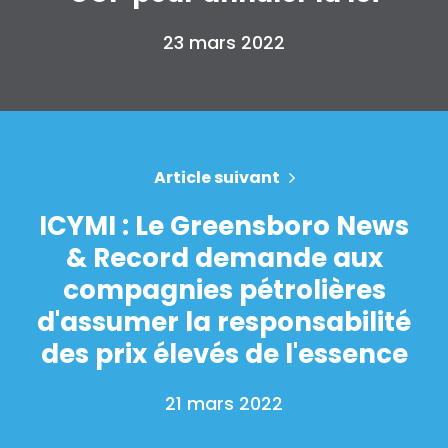
Take Back the Courts
23 mars 2022
Travailler avec nous
Presse
Votre fête
Action
Vote
Faire un don
Article suivant
ICYMI : Le Greensboro News
& Record demande aux
compagnies pétrolières
d'assumer la responsabilité
des prix élevés de l'essence
21 mars 2022