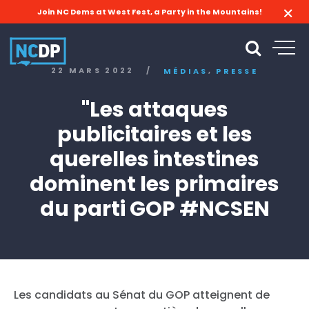
Join NC Dems at West Fest, a Party in the Mountains!
,
22 MARS 2022
/
MÉDIAS
PRESSE
"Les attaques
publicitaires et les
querelles intestines
dominent les primaires
du parti GOP #NCSEN
Les candidats au Sénat du GOP atteignent de