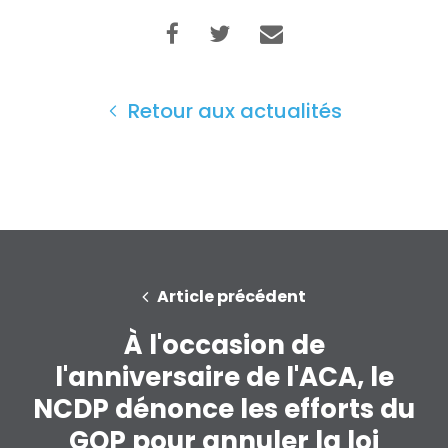
Retour aux actualités
Article précédent
À l'occasion de
l'anniversaire de l'ACA, le
NCDP dénonce les efforts du
Accueil
GOP pour annuler la loi
Shop