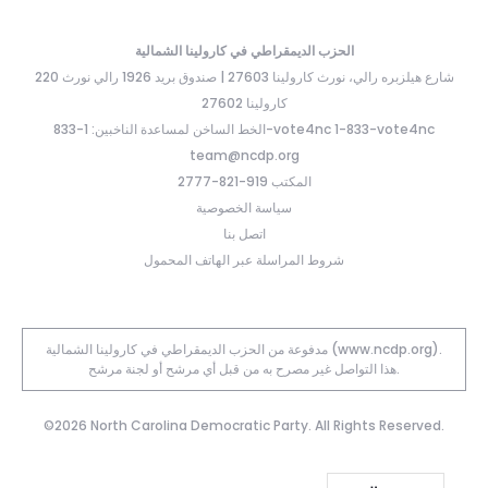
الحزب الديمقراطي في كارولينا الشمالية
220 شارع هيلزبره رالي، نورث كارولينا 27603 | صندوق بريد 1926 رالي نورث
كارولينا 27602
الخط الساخن لمساعدة الناخبين: 1-833-vote4nc 1-833-vote4nc
team@ncdp.org
المكتب 919-821-2777
سياسة الخصوصية
اتصل بنا
شروط المراسلة عبر الهاتف المحمول
مدفوعة من الحزب الديمقراطي في كارولينا الشمالية (www.ncdp.org).
هذا التواصل غير مصرح به من قبل أي مرشح أو لجنة مرشح.
©2026 North Carolina Democratic Party. All Rights Reserved.