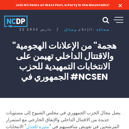
Join NC Dems at West Fest, a Party in the Mountains!
الإعلام،
/
22 مارس 2022
صحافة
وسائل
"هجمة" من الإعلانات الهجومية
والاقتتال الداخلي تهيمن على
الانتخابات التمهيدية للحزب
الجمهوري في #NCSEN
يصل مجال الحزب الجمهوري في مجلس الشيوخ إلى مستويات
جديدة من الاقتتال الداخلي والإنفاق الخارجي مع استمرار
المرشحين في تقويض منافسيهم في "
مثيرة للجدل
" الانتخابات