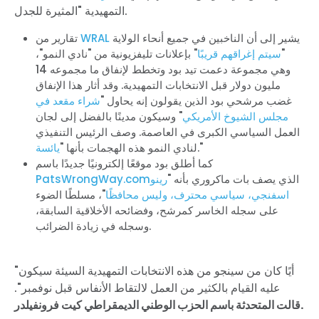
التمهيدية "المثيرة للجدل.
يشير إلى أن الناخبين في جميع أنحاء الولاية
WRAL
تقارير من
"
سيتم إغراقهم قريبًا
" بإعلانات تليفزيونية من "نادي النمو"،
وهي مجموعة دعمت تيد بود وتخطط لإنفاق ما مجموعه 14
مليون دولار قبل الانتخابات التمهيدية. وقد أثار هذا الإنفاق
غضب مرشحي بود الذين يقولون إنه يحاول "
شراء مقعد في
مجلس الشيوخ الأمريكي
" وسيكون مدينًا بالفضل إلى لجان
العمل السياسي الكبرى في العاصمة. وصف الرئيس التنفيذي
."
لنادي النمو هذه الهجمات بأنها "
يائسة
كما أطلق بود موقعًا إلكترونيًا جديدًا باسم
الذي يصف بات ماكروري بأنه "
رينو
PatsWrongWay.com
اسفنجي، سياسي محترف، وليس محافظًا
"، مسلطًا الضوء
على سجله الخاسر كمرشح، وفضائحه الأخلاقية السابقة،
وسجله في زيادة الضرائب.
"أيًا كان من سينجو من هذه الانتخابات التمهيدية السيئة سيكون
عليه القيام بالكثير من العمل لالتقاط الأنفاس قبل نوفمبر".
قالت المتحدثة باسم الحزب الوطني الديمقراطي كيت فرونفيلدر.