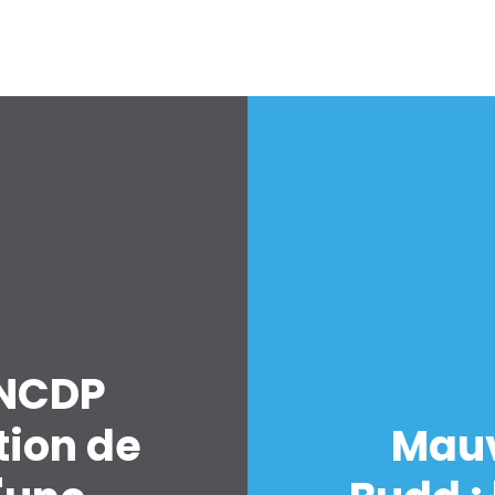
 NCDP
tion de
Mauv