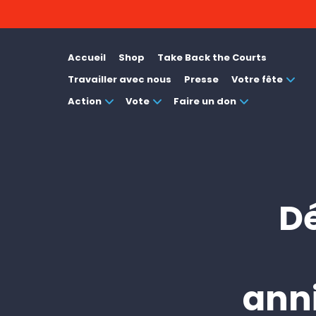
Accueil
Shop
Take Back the Courts
Travailler avec nous
Presse
Votre fête
Action
Vote
Faire un don
Dé
anni