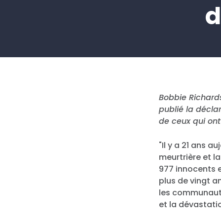
d
Bobbie Richard
publié la décla
de ceux qui ont
"Il y a 21 ans a
meurtrière et la
977 innocents 
plus de vingt a
les communauté
et la dévastati