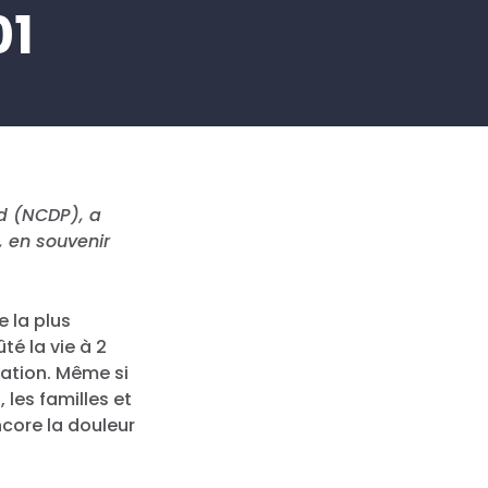
01
d (NCDP), a
, en souvenir
e la plus
té la vie à 2
nation. Même si
les familles et
core la douleur