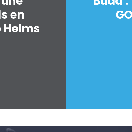
'une
Budd :
ds en
GO
Accueil
Shop
e Helms
Take Back the Courts
Travailler avec nous
Presse
Votre fête
Action
Vote
Faire un don