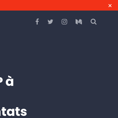
P à
ntats