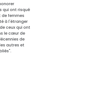
 honorer
 qui ont risqué
et de femmes
té à l'étranger
 de ceux qui ont
ns le cœur de
 décennies de
les autres et
liés".