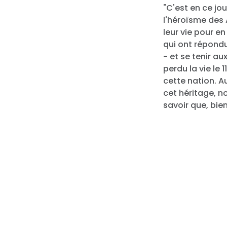
"C'est en ce jo
l'héroïsme des 
leur vie pour e
qui ont répondu
- et se tenir a
perdu la vie le
cette nation. A
cet héritage, n
savoir que, bie