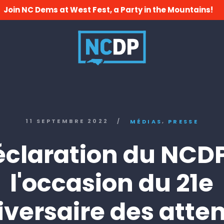
Join NC Dems at West Fest, a Party in the Mountains!
,
11 SEPTEMBRE 2022
/
MÉDIAS
PRESSE
claration du NCD
l'occasion du 21e
versaire des atte