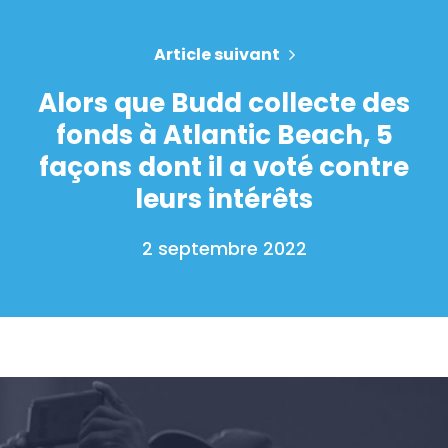
Votre fête
Action
Article suivant
Vote
Alors que Budd collecte des
Faire un don
fonds à Atlantic Beach, 5
façons dont il a voté contre
leurs intérêts
2 septembre 2022