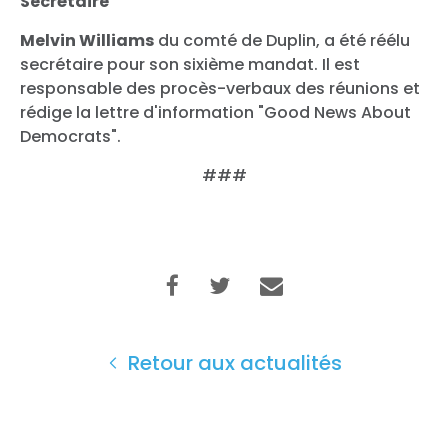
Secrétaire
Travailler avec nous
Melvin Williams
du comté de Duplin, a été réélu
Presse
secrétaire pour son sixième mandat. Il est
Votre fête
responsable des procès-verbaux des réunions et
Action
rédige la lettre d'information "Good News About
Vote
Democrats".
Faire un don
###
Retour aux actualités