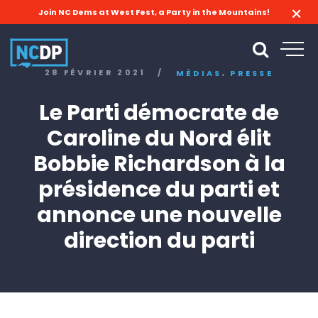
Join NC Dems at West Fest, a Party in the Mountains!
,
28 FÉVRIER 2021
/
MÉDIAS
PRESSE
Le Parti démocrate de
Caroline du Nord élit
Bobbie Richardson à la
présidence du parti et
annonce une nouvelle
direction du parti