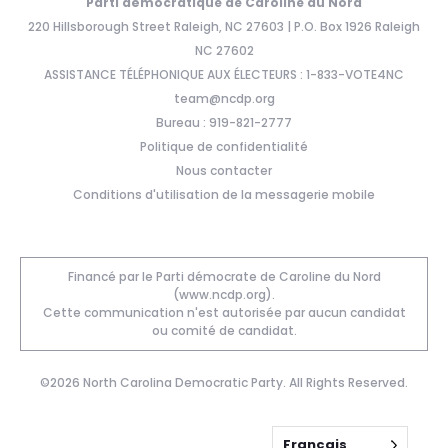
Parti démocratique de Caroline du Nord
220 Hillsborough Street Raleigh, NC 27603 | P.O. Box 1926 Raleigh
NC 27602
ASSISTANCE TÉLÉPHONIQUE AUX ÉLECTEURS : 1-833-VOTE4NC
team@ncdp.org
Bureau : 919-821-2777
Politique de confidentialité
Nous contacter
Conditions d'utilisation de la messagerie mobile
Financé par le Parti démocrate de Caroline du Nord
(www.ncdp.org).
Cette communication n'est autorisée par aucun candidat
ou comité de candidat.
©2026 North Carolina Democratic Party. All Rights Reserved.
Français