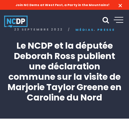
Join NC Dems at West Fest, a Party in the Mountains!
,
23 SEPTEMBRE 2022
/
MÉDIAS
PRESSE
Le NCDP et la députée
Deborah Ross publient
une déclaration
commune sur la visite de
Marjorie Taylor Greene en
Caroline du Nord