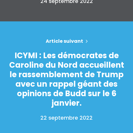
24 septembre 2022
Take Back the Courts
Travailler avec nous
Presse
Votre fête
Action
Article suivant
Vote
Faire un don
ICYMI : Les démocrates de
Caroline du Nord accueillent
le rassemblement de Trump
avec un rappel géant des
opinions de Budd sur le 6
janvier.
22 septembre 2022