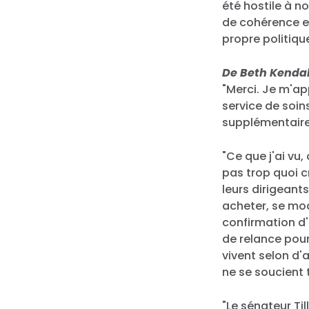
été hostile à n
de cohérence en
propre politiqu
De Beth Kendal
"Merci. Je m'app
service de soins
supplémentaire
"Ce que j'ai vu,
pas trop quoi c
leurs dirigeant
acheter, se mo
confirmation d'
de relance pour
vivent selon d'a
ne se soucient
"Le sénateur Til