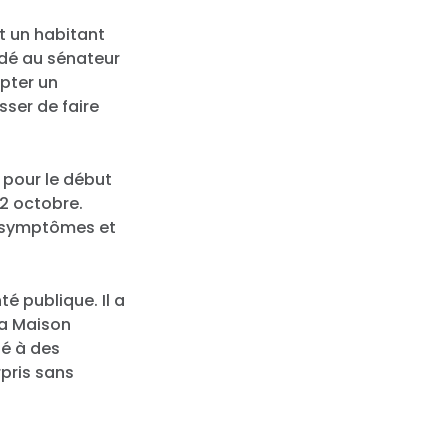
t un habitant
dé au sénateur
opter un
ser de faire
n pour le début
12 octobre.
es symptômes et
té publique. Il a
la Maison
pé à des
rpris sans