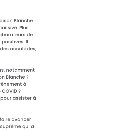
Maison Blanche
assive. Plus
laborateurs de
ositives. Il
it des accolades,
ons, notamment
son Blanche ?
événement à
de COVID ?
 pour assister à
 faire avancer
r suprême qui a