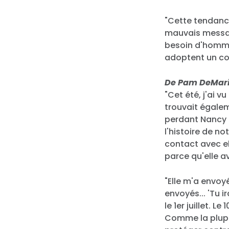
"Cette tendance
mauvais message
besoin d'hommes
adoptent un co
De Pam DeMaria
"Cet été, j'ai v
trouvait égalem
perdant Nancy 
l'histoire de n
contact avec el
parce qu'elle 
"Elle m'a envoy
envoyés... 'Tu i
le 1er juillet. L
Comme la plupa