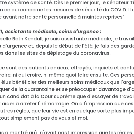
otre système de santé. Dès le premier jour, le sénateur T
 ce qui concerne les mesures de sécurité du COVID. Il a
e avant notre santé personnelle à maintes reprises".
l, assistante médicale, soins d'urgence :
elle Beth Kendall, je suis assistante médicale, je travai
 d'urgence et, depuis le début de l'été, je fais des gard
s dans les sites de dépistage du coronavirus.
 ce sont des patients anxieux, effrayés, inquiets et confu
roire, ni qui croire, ni même quoi faire ensuite. Ces per
s élus bénéficier des meilleurs soins médicaux que l'arg
quer de la quarantaine et se préoccuper davantage d'a
un candidat à la Cour suprême que d'essayer de travail
 aider à arrêter l'hémorragie. On a l'impression que ce
utres règles, que leur vie est en quelque sorte plus impo
Accueil
 tout simplement pas de vous et moi.
Shop
Take Back the Courts
lis a montré qu'il n'avait pas l'impression que les règles