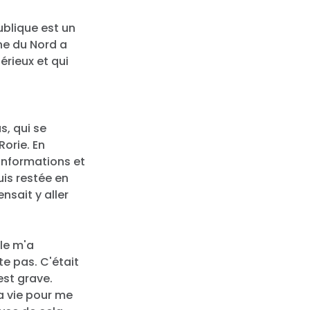
ublique est un
ne du Nord a
érieux et qui
s, qui se
Rorie. En
informations et
uis restée en
nsait y aller
lle m'a
te pas. C'était
 est grave.
a vie pour me