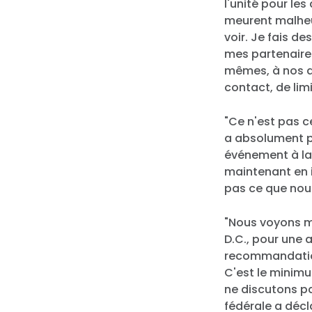
l'unité pour le
meurent malheur
voir. Je fais 
mes partenaires
mêmes, à nos a
contact, de lim
"Ce n'est pas ce
a absolument pa
événement à la
maintenant en 
pas ce que nous
"Nous voyons m
D.C., pour une 
recommandation
C'est le minimu
ne discutons p
fédérale a décl