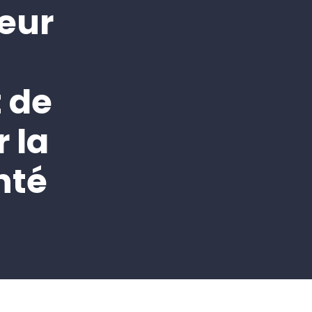
eur
t de
 la
nté