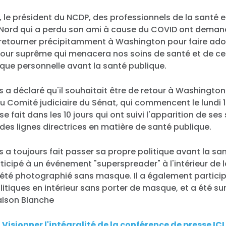
 le président du NCDP, des professionnels de la santé e
 Nord qui a perdu son ami à cause du COVID ont deman
s retourner précipitamment à Washington pour faire ad
Cour suprême qui menacera nos soins de santé et de ces
ique personnelle avant la santé publique.
lis a déclaré qu'il souhaitait être de retour à Washingto
u Comité judiciaire du Sénat, qui commencent le lundi 
se fait dans les 10 jours qui ont suivi l'apparition de s
 des lignes directrices en matière de santé publique.
is a toujours fait passer sa propre politique avant la san
icipé à un événement "superspreader" à l'intérieur de 
a été photographié sans masque. Il a également partici
tiques en intérieur sans porter de masque, et a été su
ison Blanche
Visionner l'intégralité de la conférence de presse ICI