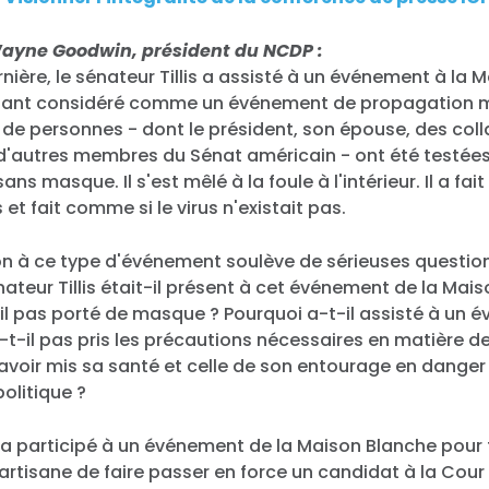
Wayne Goodwin, président du NCDP :
nière, le sénateur Tillis a assisté à un événement à la 
nant considéré comme un événement de propagation m
de personnes - dont le président, son épouse, des col
d'autres membres du Sénat américain - ont été testées p
ns masque. Il s'est mêlé à la foule à l'intérieur. Il a fa
et fait comme si le virus n'existait pas.
ion à ce type d'événement soulève de sérieuses questi
énateur Tillis était-il présent à cet événement de la Mai
il pas porté de masque ? Pourquoi a-t-il assisté à un 
n'a-t-il pas pris les précautions nécessaires en matière 
'avoir mis sa santé et celle de son entourage en danger
olitique ?
'il a participé à un événement de la Maison Blanche pour
artisane de faire passer en force un candidat à la Cou