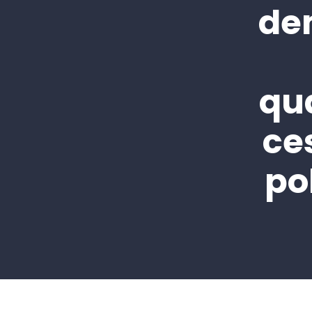
de
qua
ce
po