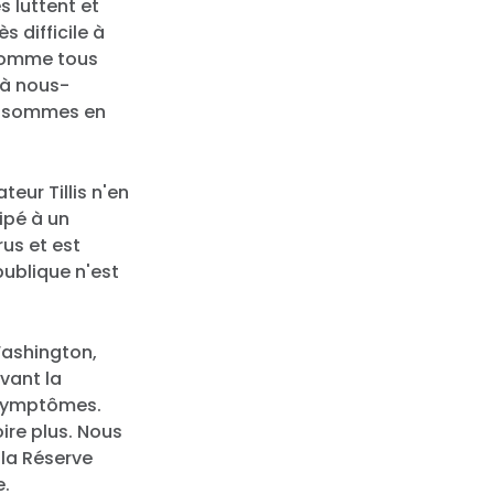
s luttent et
 difficile à
 comme tous
 à nous-
us sommes en
teur Tillis n'en
ipé à un
us et est
ublique n'est
Washington,
vant la
 symptômes.
ire plus. Nous
 la Réserve
e.