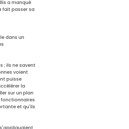
illis a manqué
 fait passer sa
lle dans un
es
s ; ils ne savent
sonnes voient
ent puisse
ccélérer la
ler sur un plan
s fonctionnaires
rtante et qu'ils
 s'appliquaient