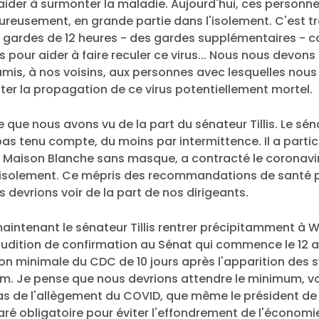
s aider à surmonter la maladie. Aujourd'hui, ces personne
eusement, en grande partie dans l'isolement. C'est très
des gardes de 12 heures - des gardes supplémentaires -
 pour aider à faire reculer ce virus... Nous nous devons
mis, à nos voisins, aux personnes avec lesquelles no
iter la propagation de ce virus potentiellement mortel.
 que nous avons vu de la part du sénateur Tillis. Le séna
s tenu compte, du moins par intermittence. Il a partic
 Maison Blanche sans masque, a contracté le coronavir
isolement. Ce mépris des recommandations de santé p
 devrions voir de la part de nos dirigeants.
aintenant le sénateur Tillis rentrer précipitamment à 
audition de confirmation au Sénat qui commence le 12 a
 minimale du CDC de 10 jours après l'apparition des
m. Je pense que nous devrions attendre le minimum, vo
as de l'allègement du COVID, que même le président de
aré obligatoire pour éviter l'effondrement de l'économi