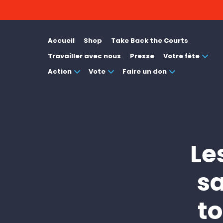
Accueil
Shop
Take Back the Courts
Travailler avec nous
Presse
Votre fête
Action
Vote
Faire un don
Le
sa
t