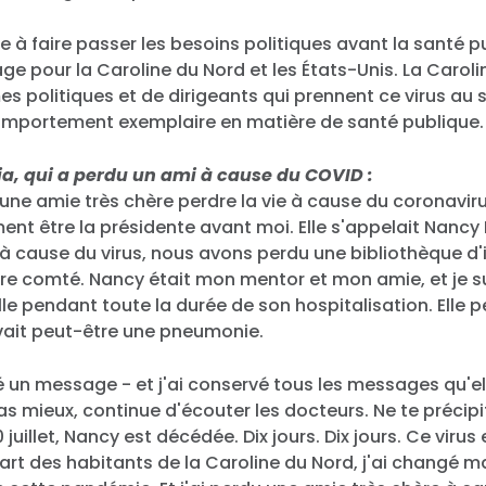
 à faire passer les besoins politiques avant la santé p
 pour la Caroline du Nord et les États-Unis. La Caroli
 politiques et de dirigeants qui prennent ce virus au s
mportement exemplaire en matière de santé publique.
, qui a perdu un ami à cause du COVID :
u une amie très chère perdre la vie à cause du coronaviru
ent être la présidente avant moi. Elle s'appelait Nancy 
à cause du virus, nous avons perdu une bibliothèque d'
otre comté. Nancy était mon mentor et mon amie, et je s
le pendant toute la durée de son hospitalisation. Elle pe
avait peut-être une pneumonie.
é un message - et j'ai conservé tous les messages qu'e
ras mieux, continue d'écouter les docteurs. Ne te précipi
e 10 juillet, Nancy est décédée. Dix jours. Dix jours. Ce virus
rt des habitants de la Caroline du Nord, j'ai changé m