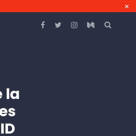
 la
nes
ID