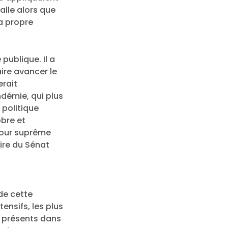
salle alors que
sa propre
publique. Il a
ire avancer le
erait
ndémie, qui plus
 politique
obre et
Cour suprême
ire du Sénat
 de cette
tensifs, les plus
 présents dans