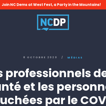
Join NC Dems at West Fest, a Party in the Mountains!
8 OCTOBRE 2020
/
MÉDIAS
s professionnels de
nté et les person
ouchées par le COV