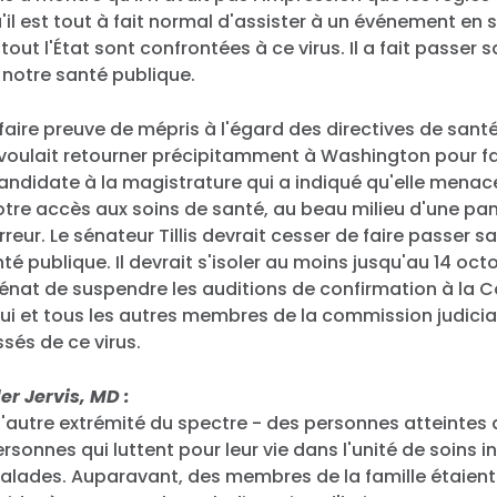
Travailler avec nous
qu'il est tout à fait normal d'assister à un événement en 
Presse
tout l'État sont confrontées à ce virus. Il a fait passer 
Votre fête
 notre santé publique.
Action
Vote
 faire preuve de mépris à l'égard des directives de santé 
Faire un don
il voulait retourner précipitamment à Washington pour fa
andidate à la magistrature qui a indiqué qu'elle menac
otre accès aux soins de santé, au beau milieu d'une pa
rreur. Le sénateur Tillis devrait cesser de faire passer sa
té publique. Il devrait s'isoler au moins jusqu'au 14 oct
nat de suspendre les auditions de confirmation à la 
lui et tous les autres membres de la commission judicia
sés de ce virus.
er Jervis, MD :
t l'autre extrémité du spectre - des personnes atteintes
sonnes qui luttent pour leur vie dans l'unité de soins in
lades. Auparavant, des membres de la famille étaient