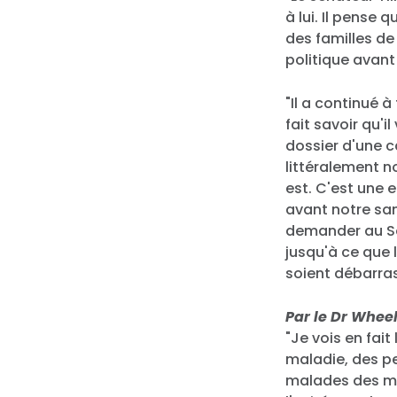
à lui. Il pense 
des familles de 
politique avant
"Il a continué à
fait savoir qu'
dossier d'une c
littéralement n
est. C'est une e
avant notre san
demander au Sé
jusqu'à ce que 
soient débarras
Par le Dr Wheel
"Je vois en fai
maladie, des per
malades des ma