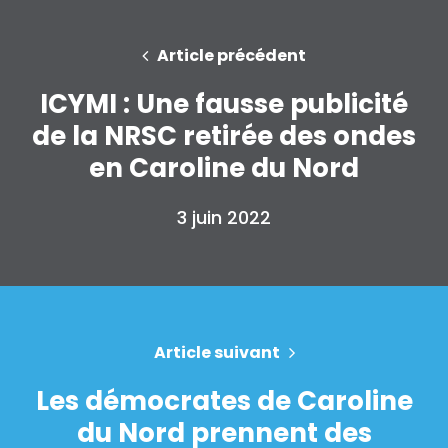
Article précédent
ICYMI : Une fausse publicité
Accueil
de la NRSC retirée des ondes
Shop
Take Back the Courts
en Caroline du Nord
Travailler avec nous
Presse
3 juin 2022
Votre fête
Action
Vote
Faire un don
Article suivant
Les démocrates de Caroline
du Nord prennent des