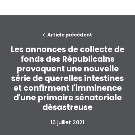
Article précédent
Les annonces de collecte de
fonds des Républicains
Accueil
provoquent une nouvelle
Shop
série de querelles intestines
Take Back the Courts
Travailler avec nous
et confirment l'imminence
Presse
d'une primaire sénatoriale
Votre fête
désastreuse
Action
Vote
16 juillet 2021
Faire un don